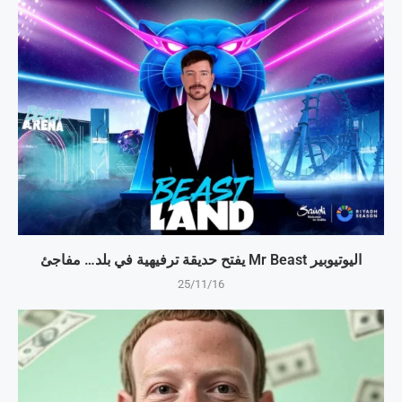
اليوتيوبير Mr Beast يفتح حديقة ترفيهية في بلد… مفاجئ
25/11/16