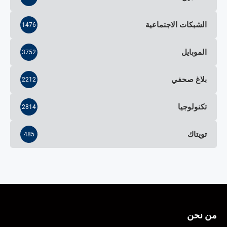
الشبكات الاجتماعية
1476
الموبايل
3752
بلاغ صحفي
2212
تكنولوجيا
2814
تويتاك
485
من نحن