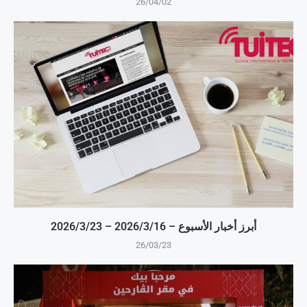
26/04/02
أبرز أخبار الأسبوع – 16‏/3‏/2026 – 23‏/3‏/2026
26/03/23