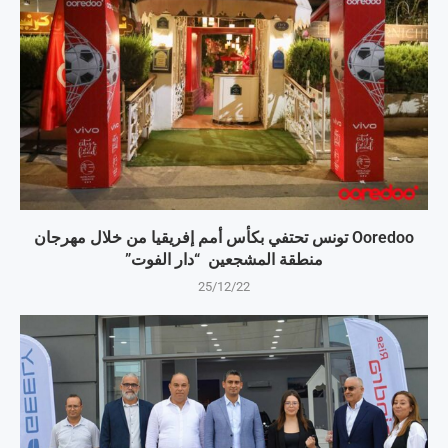
Ooredoo تونس تحتفي بكأس أمم إفريقيا من خلال مهرجان
منطقة المشجعين “دار الفوت”
25/12/22