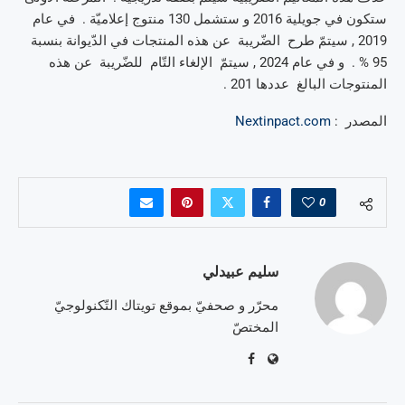
ستكون في جويلية 2016 و ستشمل 130 منتوج إعلاميّة . في عام
2019 , سيتمّ طرح الضّريبة عن هذه المنتجات في الدّيوانة بنسبة
95 % . و في عام 2024 , سيتمّ الإلغاء التّام للضّريبة عن هذه
المنتوجات البالغ عددها 201 .
المصدر :
Nextinpact.com
0
سليم عبيدلي
محرّر و صحفيّ بموقع تويتاك التّكنولوجيّ
المختصّ