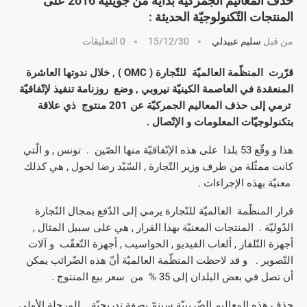
حذف المعاليم الجمركيّة بداية من جويلية 2016 على
المنتجات التّكنولوجيّة الحديثة :
من قبل
سليم عبيدلي
15/12/30
0 التعليقات
قرّرت المنظّمة العالميّة للتّجارة ( OMC ) , خلال ندوتها العاشرة
المنعقدة في العاصمة الكينيّة نيروبي , وضع روزنامة تنفيذ لإتّفاقيّة
ترمي إلى حذف المعاليم الجمركيّة عن 201 منتوج ذي علاقة
بتكنولوجيّات المعلومات و الإتّصال .
هذا و وقّع 53 بلدا على هذه الإتّفاقيّة منها الصّين . تونس , و الّتي
كانت ممثّلة من طرف وزير التّجارة , السّيّد رضا لحول , هي كذلك
معنيّة بهذه الإجراءات .
قرار المنظّمة العالميّة للتّجارة يرمي إلى الدّفع بمجال التّجارة
الدّوليّة . المنتجات المعنيّة بهذا القرار , هي على سبيل المثال ,
أجهزة التّلفاز , ألعاب الفيديو , الحواسيب , أجهزة التّعقّب و آلات
التّصوير . و قد لاحظت المنظّمة العالميّة أنّ هذه الضّرائب يمكن
أن تصل في بعض البلدان إلى 35 % من سعر بيع المنتوج .
حذف هذه المعاليم الضّريبيّة سيتمّ بصفة تدريجيّة . المرحلة الأولى