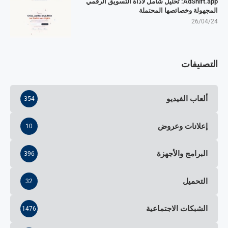
AdShift.app: تحليل شامل لأداة التسويق الرقمي
المجهولة وخصائصها المحتملة
26/04/24
التصنيفات
ألعاب الفيديو
354
إعلانات وعروض
10
البرامج والأجهزة
396
التحميل
32
الشبكات الاجتماعية
1476