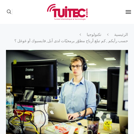
الرئيسية
تكنولوجيا
حسب رأيكم , كم تبلغ أرباح مطوّر برمجيّات لدى آبل, فايسبوك أو غوغل ؟