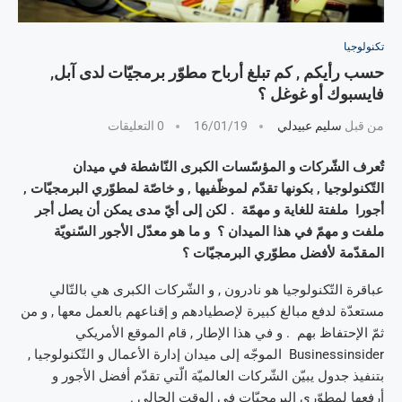
تكنولوجيا
حسب رأيكم , كم تبلغ أرباح مطوّر برمجيّات لدى آبل,
فايسبوك أو غوغل ؟
من قبل
سليم عبيدلي
16/01/19
0 التعليقات
تٌعرف الشّركات و المؤسّسات الكبرى النّاشطة في ميدان
التّكنولوجيا , بكونها تقدّم لموظّفيها , و خاصّة لمطوّري البرمجيّات ,
أجورا ملفتة للغاية و مهمّة . لكن إلى أيّ مدى يمكن أن يصل أجر
ملفت و مهمّ في هذا الميدان ؟ و ما هو معدّل الأجور السّنويّة
المقدّمة لأفضل مطوّري البرمجيّات ؟
عباقرة التّكنولوجيا هو نادرون , و الشّركات الكبرى هي بالتّالي
مستعدّة لدفع مبالغ كبيرة لإصطيادهم و إقناعهم بالعمل معها , و من
ثمّ الإحتفاظ بهم . و في هذا الإطار , قام الموقع الأمريكي
Businessinsider الموجّه إلى ميدان إدارة الأعمال و التّكنولوجيا ,
بتنفيذ جدول يبيّن الشّركات العالميّة الّتي تقدّم أفضل الأجور و
أرفعها لمطوّري البرمجيّات في الوقت الحالي .