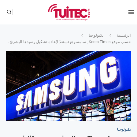
الرئيسية
تكنولوجيا
حسب موقع Korea Times , سامسونغ تستعدّ لإعادة تشكيل رصيدها البشريّ :
تكنولوجيا