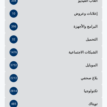
ألعاب الفيديو
354
إعلانات وعروض
10
البرامج والأجهزة
396
التحميل
32
الشبكات الاجتماعية
1476
الموبايل
3752
بلاغ صحفي
2212
تكنولوجيا
2814
تويتاك
485