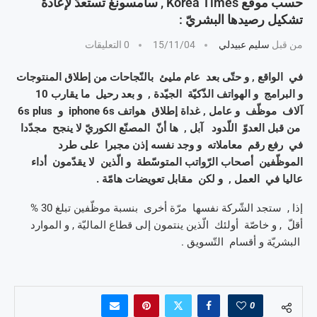
حسب موقع Korea Times , سامسونغ تستعدّ لإعادة
تشكيل رصيدها البشريّ :
من قبل
سليم عبيدلي
15/11/04
0 التعليقات
في الواقع , و حتّى بعد عام مليئ بالنّجاحات من إطلاق المنتوجات
و البرامج و الهواتف الذّكيّة الجيّدة , و بعد رحيل ما يقارب 10
آلاف موظّف و عامل , غداة إطلاق هواتف iphone 6s و 6s plus
من قبل العدوّ اللّدود آبل , ها أنّ المصنّع الكوريّ لا ينجح مجدّدا
في رفع رقم معاملاته و وجد نفسه إذن مجبرا على طرد
الموظّفين أصحاب الرّواتب المتوسّطة و الّذين لا يقدّمون أداء
عاليا في العمل , و لكن مقابل تعويضات هامّة .
إذا , ستجد الشّركة نفسها مرّة أخرى بنسبة موظّفين تبلغ 30 %
أقلّ , و خاصّة أولئك الّذين ينتمون إلى قطاع الماليّة , و الموارد
البشريّة و أقسام التّسويق .
0