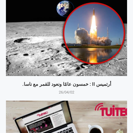
أرتميس II : خمسون عامًا ونعود للقمر مع ناسا.
26/04/02