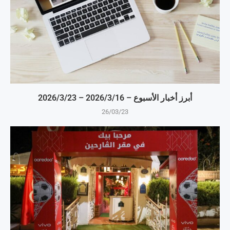
أبرز أخبار الأسبوع – 16‏/3‏/2026 – 23‏/3‏/2026
26/03/23