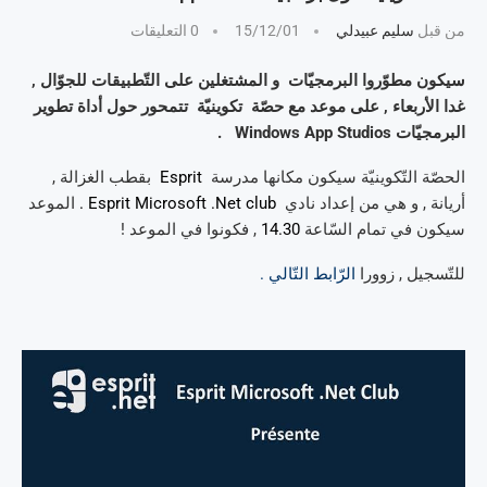
من قبل
سليم عبيدلي
15/12/01
0 التعليقات
سيكون مطوّروا البرمجيّات و المشتغلين على التّطبيقات للجوّال ,
غدا الأربعاء , على موعد مع حصّة تكوينيّة تتمحور حول أداة تطوير
البرمجيّات Windows App Studios .
الحصّة التّكوينيّة سيكون مكانها مدرسة
Esprit
بقطب الغزالة ,
أريانة , و هي من إعداد نادي
Esprit Microsoft .Net club .
الموعد
سيكون في تمام السّاعة
14.30
, فكونوا في الموعد !
للتّسجيل , زوورا
الرّابط التّالي .