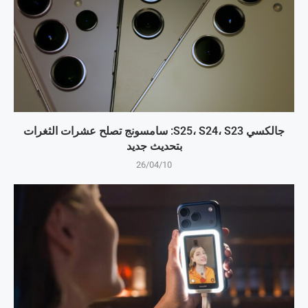
جالكسي S25، S24، S23: سامسونج تصلح عشرات الثغرات
بتحديث جديد
26/04/10