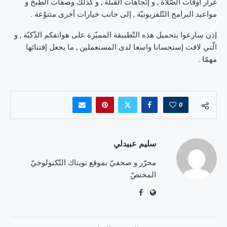
غرار أوقات الصّلاة , و إتّجاهات القبلة , و كذلك وصفات الطّبخ و
مواعيد البرامج التّلفزيونيّة , إلى جانب خيارات أخرى متنوّعة .
إذن سارعوا بتحميل هذه التّطبيقة المميّزة على هواتفكم الذّكيّة , و
الّتي لاقت إستحسانا واسعا لدى المستعملين , ما يجعل إقتنائها
مهمّا .
0
سليم عبيدلي
محرّر و صحفيّ بموقع تويتاك التّكنولوجيّ
المختصّ