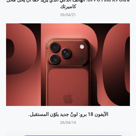
كاميرتك
26/04/21
الآيفون 18 برو: لونٌ جديد يلوّن المستقبل.
26/04/14