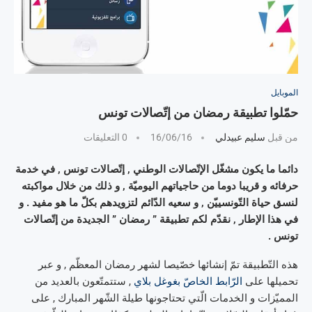
الموبايل
حمّلوا تطبيقة رمضان من إتّصالات تونس
من قبل
سليم عبيدلي
16/06/16
0 التعليقات
دائما ما يكون مشغّل الإتّصالات الوطني , إتّصالات تونس , في خدمة
حرفائه و قريبا دوما من حاجياتهم اليوميّة , و ذلك من خلال مواكبته
لنسق حياة التّونسييّن , و سعيه الدّائم لتزويدهم بكلّ ما هو مفيد . و
في هذا الإطار , نقدّم لكم تطبيقة ” رمضان ” الجديدة من إتّصالات
تونس .
هذه التّطبيقة تمّ إنشائها خصّيصا لشهر رمضان المعظّم , و عبر
تحميلها على
الرّابط الخاصّ بغوغل بلاي
, ستتمتّعون بالعديد من
المميّزات و الخدمات الّتي تحتاجونها طيلة الشّهر المبارك , على