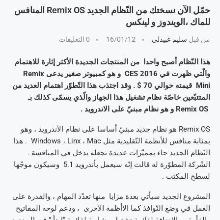
حمّل الآن نسختك من النّظام الجديد Remix OS المنافس
للماك ،الويندوز و لينكس
من قبل
سليم عبيدلي
16/01/12
0 التعليقات
هذا النّظام أصبح واحدا من المنتجات الجديدة الأكثر إثارة للاهتمام
والّتي ظهرت في CES 2016 و هو كمبيوتر صغير يدعى Remix
Mini قيمته حوالي 70 $ . وقد اجتذب هذا التّطوّر اهتمام العديد من
المتتبّعين خاصّة نظام تشغيل هذا الجهاز والّذي يسمّى كذلك بـ
Remix OS و هو نظام مبنيّ على الاندرويد .
Remix OS هو نظام جديد مبنيّ أساسا على نظام الأندرويد ، وهو
بمثابة منافس للأنظمة التّقليدية مثل Windows ، Linx ، Mac . هذا
النّظام الجديد جاء بمميّزات عديدة تجعله يدخل في المنافسة .
الشّركة المطوّرة له قالت إنّه سيعمل بأندرويد 5.1 وسيكون موجّها
لسطح المكتب .
المشروع الجديد سيأتي بعدة مزايا منها تعدّد المهام ، والقدرة على
العمل في وضع النّوافذ كما الاأظمة الأخرى ، ودعم لوحة المفاتيح