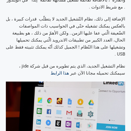
والفأرة ، بالاضافة لقائمة تشغيل مشابهة لقائمة “إبدأ ” في الويندوز
. مع شريط الادوات .
الإضافة إلى ذلك، نظام التّشغيل الجديد لا يتطلّب قدرات كبيرة ، بل
بالعكس يمكنك تشغيله حتّى في الحواسيب ذات المواصفات
الضّعيفة الّتي عفا عليها الزمن.. ولكن الأهمّ من ذلك ، هو بطبيعة
الحال، العدد الكبير من تطبيقات الاندرويد الّتي يمكنك تحميلها
وتشغيلها على هذا النّظام ! الجميل كذلك أنّه يمكنك تثبيته فقط على
USB .
نظام التشغيل الجديد، الذي يتم تطويره من قبل شركة jide ،
سيمكنك تحميله مجانا الآن عبر
هذا الرابط