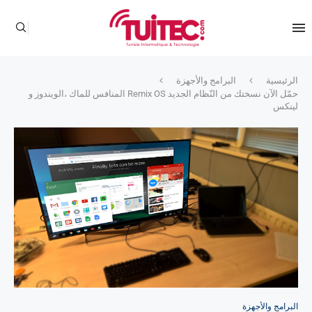
الرئيسية
البرامج والأجهزة
حمّل الآن نسختك من النّظام الجديد Remix OS المنافس للماك ،الويندوز و
لينكس
البرامج والأجهزة