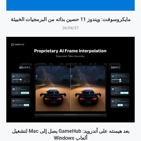
مايكروسوفت: ويندوز 11 حصين بذاته من البرمجيات الخبيثة
26/04/27
بعد هيمنته على أندرويد: GameHub يصل إلى Mac لتشغيل
ألعاب Windows