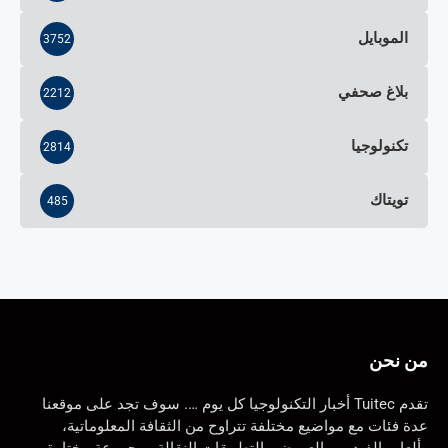
الموبايل
3752
بلاغ صحفي
2212
تكنولوجيا
2814
تويتاك
485
من نحن
تقدم Tuitec أخبار التكنولوجيا كل يوم …. سوف تجد على موقعنا
عدة فئات مع مواضيع مختلفة تتراوح من الثقافة المعلوماتية،
وألعاب الفيديو، والعروض والتطبيقات النقالة ومجموعة مختارة من