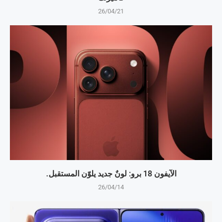
26/04/21
الآيفون 18 برو: لونٌ جديد يلوّن المستقبل.
26/04/14