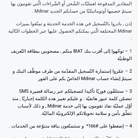
المقادير المدفوعة لعمليّات الشّحن أو الشّراءات الّتي تقومون بها
سيتمّ خصمها أوتوماتيكيّا من حسابكم الجديد Mdinar .
إذن , بادروا بالتّسجيل في هذه الخدمة الحديثة و تمتّعوا بميزات
Mdinar المختلفة الّتي يمكنكم الحصول عليها عبر الخطوات التّالية
:
1
– توجّهوا إلى أقرب بنك BIAT منكم , مصحوبين ببطاقة التّعريف
الوطنيّة
2 – عمّروا إستمارة التّسجيل المقدّمة من طرف موظّف البنك و
سيتمّ إنشاء حساب Mdinar الخاصّ بكم على الفور
3 – ستتلقّون فوريّا تأكيدا لتسجيلكم عبر رسالة قصيرة SMS
تتضمّن كلمة عبور هاتفيّة : و عليكم تغيير هذه الكلمة إجباريّا , منذ
أوّل عمليّة نفاذ تقومون بها إلى خدمة Mdinar , و ذلك لأسباب
تتعلّق بأمن و سلامة تحويلاتكم الإلكترونيّة الماليّة.
4 – إضغطوا على #166* و ستتمتّعون بباقة متنوّعة من الخدمات .