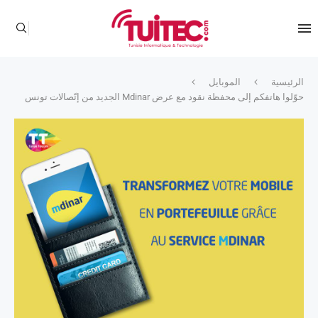
الرئيسية
الموبايل
حوّلوا هاتفكم إلى محفظة نقود مع عرض Mdinar الجديد من إتّصالات تونس