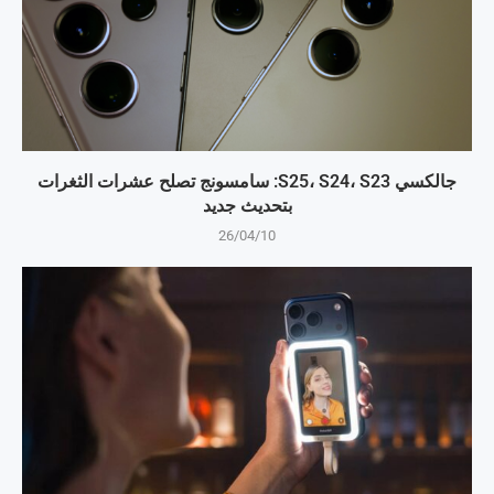
جالكسي S25، S24، S23: سامسونج تصلح عشرات الثغرات
بتحديث جديد
26/04/10