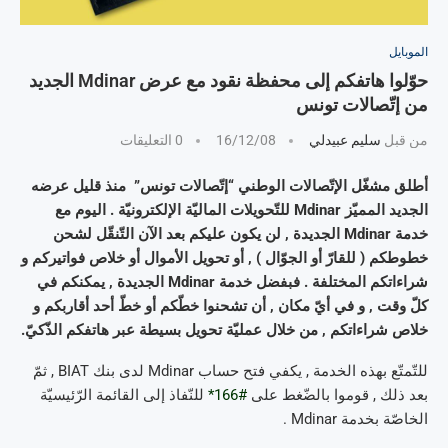
الموبايل
حوّلوا هاتفكم إلى محفظة نقود مع عرض Mdinar الجديد
من إتّصالات تونس
من قبل
سليم عبيدلي
16/12/08
0 التعليقات
أطلق مشغّل الإتّصالات الوطني “إتّصالات تونس” منذ قليل عرضه
الجديد المميّز Mdinar للتّحويلات الماليّة الإلكترونيّة . اليوم مع
خدمة Mdinar الجديدة , لن يكون عليكم بعد الآن التّنقّل لشحن
خطوطكم ( للقارّ أو الجوّال ) , أو تحويل الأموال أو خلاص فواتيركم و
شراءاتكم المختلفة . فبفضل خدمة Mdinar الجديدة , يمكنكم في
كلّ وقت , و في أيّ مكان , أن تشحنوا خطّكم أو خطّ أحد أقاربكم و
خلاص شراءاتكم , من خلال عمليّة تحويل بسيطة عبر هاتفكم الذّكيّ.
للتّمتّع بهذه الخدمة , يكفي فتح حساب Mdinar لدى بنك BIAT , ثمّ
بعد ذلك , قوموا بالضّغط على
#166*
للنّفاذ إلى القائمة الرّئيسيّة
الخاصّة بخدمة Mdinar .