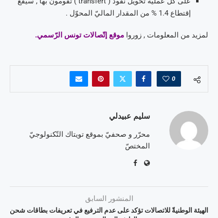
على كلّ عمليّة تحويل نقود ( transfert ) تقومون بها , سيقع
إقتطاع
1.4
% من المقدار الماليّ المحوّل .
لمزيد من المعلومات , زوروا
موقع إتّصالات تونس الرّسمي.
0
سليم عبيدلي
محرّر و صحفيّ بموقع تويتاك التّكنولوجيّ
المختصّ
المنشور السابق
الهيئة الوطنيةّ للاتصالات تؤكد على عدم الترفيع في تعريفات بطاقات شحن