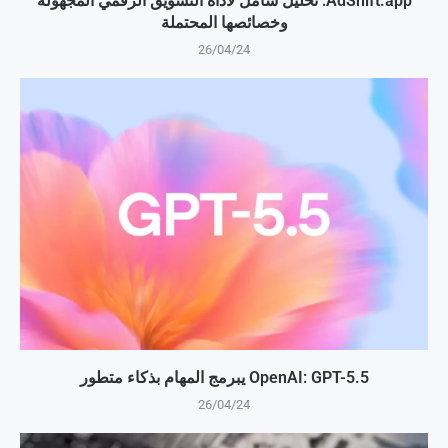
AdShift.app: تحليل شامل لأداة التسويق الرقمي المجهولة
وخصائصها المحتملة
26/04/24
OpenAI: GPT-5.5 يبرمج المهام بذكاء متطور
26/04/24