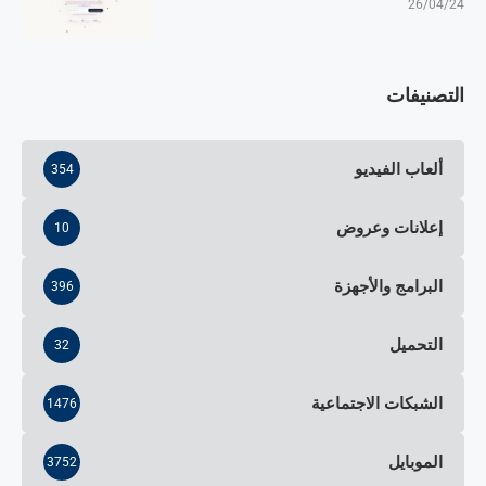
26/04/24
التصنيفات
ألعاب الفيديو
354
إعلانات وعروض
10
البرامج والأجهزة
396
التحميل
32
الشبكات الاجتماعية
1476
الموبايل
3752