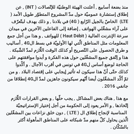
منذ بضعة أسابيع , أعلنت الهيئة الوطنيّة للإتّصالات ( INT) , عن
إطلاق إستشارة عموميّة حول مدّ المشروع المتطوّر طويل الأمد (
LTE) الخاصّ بالجيل الرّابع ( 4G) في بلادنا , و ذلك بهدف لبتّعرّف
على آراء مشغّلي الهواتف , إضافة إلى الفاعلين الآخرين في ميدان
سرعة الإنترنت العالية ( Haut Débit ) للهواتف , و هذا من أجل جمع
المعلومات مثل المناطق الّتي لها الأولويّة في بسط ال4G , أساليب
و طرق الحصول على التّصريح أو كذلك الوقت اللّازم لمدّ الشّبكة .
هذا و إتّفق جميع المشغّلين حول هذه الفكرة و أبدوا موافقتهم على
الحاجة لوضع أساس ل4G في تونس في أقرب الآجال . و أكّدوا
كذلك حتّى أنّ هذا سيكون له تأثير إيجابي على إقتصاد البلاد . و من
ثمّ أكّد المشغّلون أيضا أنّهم سيكونون جاهزين لمدّ ال4G إنطلاقا من
جانفي 2016 .
مع هذا , هناك بعض المشاكل , يجب حلّها , و بعض القرارات اللّازم
إتّخاذها , و الأمر يعود إلى الحكومة من أجل إختيار الإستراتيجيّة
المناسبة لإنجاح إطلاق ال ( LTE ) , دون خلق نزاعات بين المشغّلين
الّذين يحاول كلّ منهم مدّ شبكاته على المناطق المأهولة أكثر
بالسّكّان .