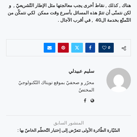
هناك , كذلك , نقاط أخرى يجب معالجتها مثل الإطار التّشريعيّ , و
لكن نتمنّى أن تتمّ هذه المسائل بأسرع وقت ممكن لكي نتمكّن من
التّمتّع بخدمة ال4G , في أقرب الآجال .
0
سليم عبيدلي
محرّر و صحفيّ بموقع تويتاك التّكنولوجيّ
المختصّ
المنشور السابق
السّيّارة الطّائرة الأولى تتعرّض إلى إختبار التّحطّم الخاصّ بها :