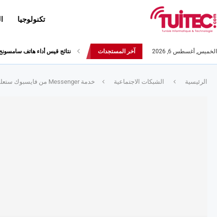
تكنولوجيا
ا
الخميس, أغسطس 6, 2026
آخر المستجدات
أحدث إصدارات هواوي: هاتف “nova 8 SE” ينطلق رسميا مع أربع...
الرئيسية
الشبكات الاجتماعية
خدمة Messenger من فايسبوك ستعلمكم في المستقبل عمّا إذا كان هناك من إقترض منكم نقودا و لم يرجعها !!