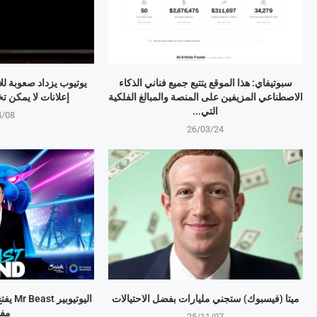
سبوتيفاي: هذا الموقع يتتبع جميع فناني الذكاء
يوتيوب يزداد صعوبة لل
الاصطناعي المزيفين على المنصة والمبالغ الفلكية
إعلانات لا يمكن تخطيها 
التي...
4/08
26/03/24
ميتا (فيسبوك) ستجني مليارات بفضل الاحتيالات
اليوتي
مف
25/11/07