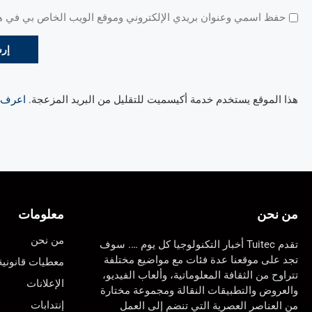
حفظ اسمي وعنوان بريدي الإلكتروني وموقع الويب الخاص بي في هذا
هذا الموقع يستخدم خدمة أكيسميت للتقليل من البريد المزعجة.
اعرف ال
من نحن
معلومات
من نحن
تقدم Tuitec أخبار التكنولوجيا كل يوم …. سوف
تجد على موقعنا عدة فئات مع مواضيع مختلفة
معطيات قانونية
تتراوح من الثقافة المعلوماتية، وألعاب الفيديو،
الإعلانات
والعروض والتطبيقات النقالة ومجموعة مختارة
إنتدابات
من العناصر العصرية التي تنضم إلى العمل