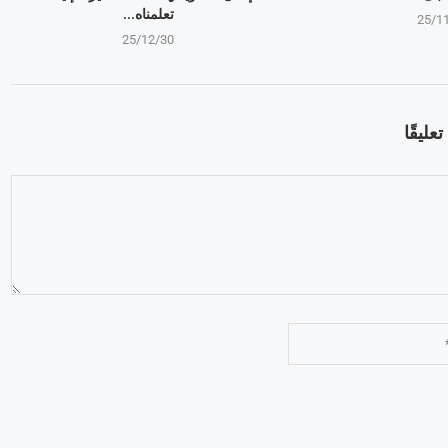
تعلمناه...
25/1
25/12/30
عليقًا