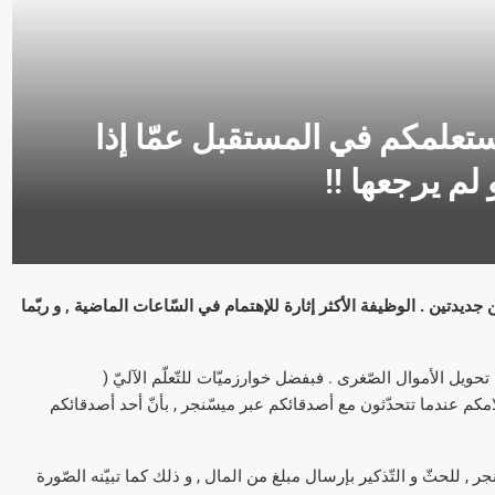
فايسبوك ستعلمكم في المستقبل عمّا إذا
م يرجعها !!
Mess للتّراسل الفوري بوظيفتين جديدتين . الوظيفة الأكثر إثارة للإهتمام في السّاعات الماضية , و ربّما
assis ) مهمّته تسهيل عمليّات تحويل الأموال الصّغرى . فبفضل خوارزميّات للتّعلّم الآليّ (
ن الممكن أن يتمّ إعلامكم عندما تتحدّثون مع أصدقائكم عبر ميسّنجر , بأنّ أحد أصدقائكم
جر , للحثّ و التّذكير بإرسال مبلغ من المال , و ذلك كما تبيّنه الصّورة