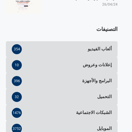
26/04/24
التصنيفات
ألعاب الفيديو
354
إعلانات وعروض
10
البرامج والأجهزة
396
التحميل
32
الشبكات الاجتماعية
1476
الموبايل
3752