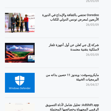
26/05/09
Ooredoo تحتفي بالثقافة والإبداع في الدورة
الأربعين لمعرض تونس الدولي للكتاب
26/05/09
شركة إل جي تُعلن عن أول أجهزة تلفاز
لاسلكية بتقنية معتمدة
26/05/09
مايكروسوفت: ويندوز 11 حصين بذاته من
البرمجيات الخبيثة
26/04/27
AdShift.app: تحليل شامل لأداة التسويق
الرقمي المجهولة وخصائصها المحتملة