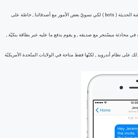
إذا , من الآن فصاعدا , يمكننا أن نمنح ثقتنا لمجموعة من بوبوتات الدّردشة الحديثة ( bots ) لكي نسويّ بعض الأمور مع أصدقائنا , خاصّة على
في محادثة ميسّنجر مع صديقه , و يقوم بدفع ما عليه عبر بطاقة بنكيّة ,
رة إلى أنّ هذه الوظيفة الجديدة متوفّرة على نظام IOS و كذلك على نظام أندرويد , لكنّها فقط متاحة في الولايات المتّحدة الأمريكيّة