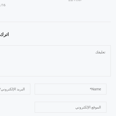
1/16
اترك ت