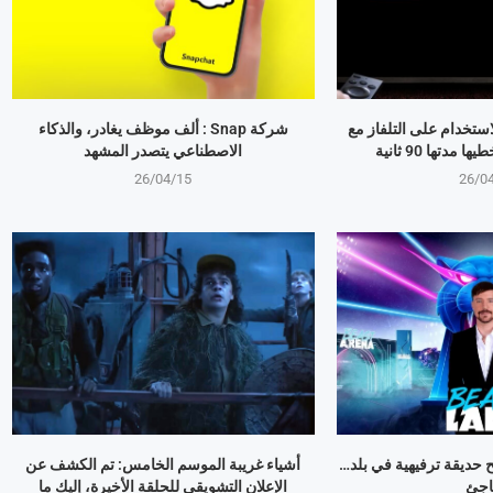
استخدام على التلفاز مع
شركة Snap : ألف موظف يغادر، والذكاء
مدتها 90 ثانية
الاصطناعي يتصدر المشهد
26/04/15
26/0
وبير Mr Beast يفتح حديقة ترفيهية في بلد…
أشياء غريبة الموسم الخامس: تم الكشف عن
اجئ
الإعلان التشويقي للحلقة الأخيرة، إليك ما