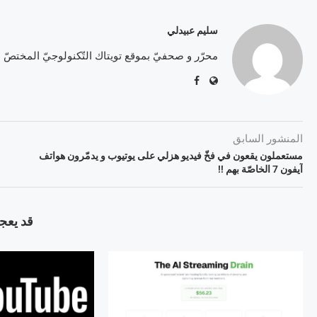
سليم عبيدلي
محرّر و صحفيّ بموقع تويتاك التّكنولوجيّ المختصّ
المنشور السابق
مستعملون يقعون في فخّ فيديو هزلي على يوتيوب و يدمّرون هواتف
آيفون 7 الخاصّة بهم !!
قد يعجب