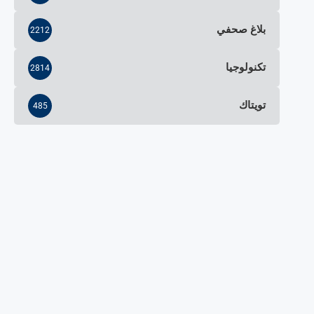
بلاغ صحفي
2212
تكنولوجيا
2814
تويتاك
485