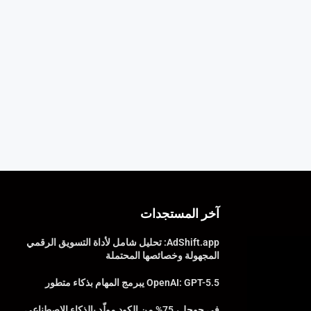
آخر المستجدات
AdShift.app: تحليل شامل لأداة التسويق الرقمي
المجهولة وخصائصها المحتملة
OpenAI: GPT-5.5 يبرمج المهام بذكاء متطور
في جوجل، 75% من الكود مولّد بالذكاء الاصطناعي