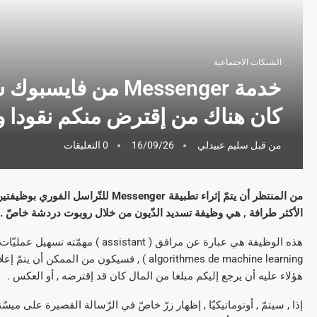
الشبكات الاجتماعية
خدمة Messenger من 
كان هناك من إقترض منكم نقودا و ل
من قبل
سليم عبيدلي
16/09/26
0 التعليقات
من المنتظر أن يتمّ إثراء تطبيقة enger
الأكثر طرافة , هي وظيفة تسديد الدّيون من خلال روبوت دردشة خاصّ .
هذه الوظيفة هي عبارة عن مرافق ( tant
algorithmes de machine learning ) , فسيكون م
هؤلاء عليه أن يرجع إليكم مبلغا من المال كان قد إقترضه , أو العكس .
إذا , سيتمّ , أوتوماتيكيّا , إظهار زرّ خاصّ في الرّسالة القصيرة على ميسّن