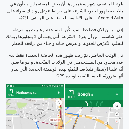
بلوغنا لمنتصف شهر سبتمبر , ها أنّ بعض المستعملين يبدأون في
ملاحظة ظهور لحدود السّرعة على خرائط غوغل , و ذلك سواء على
Android Auto أو على التّطبيقة الخاصّة على الهواتف الذّكيّة .
إذن , و من الآن فصاعدا , سيتمكّن المستخدم , عبر نظرو بسيطة
على شاشته , من أن يعرف السّرعة الّتي يجب أن لا يتجاوزها , وذلك
لتجنّب التّعرّض للعقوبة أو تعريض حياته و حياة من يرافقه للخطر .
في الوقت الحاضر , تمّ رصد ظهور هذه الخاصّية الجديدة فقط لدى
عدد محدود من المستخدمين في الولايات المتّحدة , و هو ما يعني
أنّه علينا الإنتظار قليلا بعد للتّمتّع بهذه الوظيفة الجديدة الّتي يبدو
أنّها ضروريّة للغاية بالنّسبة لوحدة GPS .