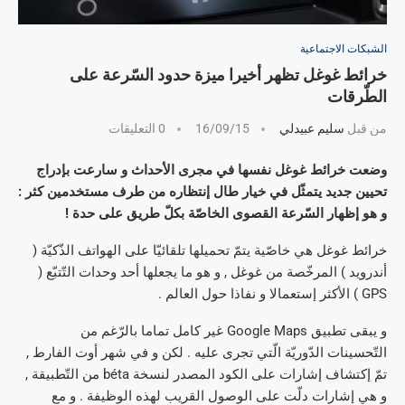
الشبكات الاجتماعية
خرائط غوغل تظهر أخيرا ميزة حدود السّرعة على
الطّرقات
من قبل
سليم عبيدلي
16/09/15
0 التعليقات
وضعت خرائط غوغل نفسها في مجرى الأحداث و سارعت بإدراج
تحيين جديد يتمثّل في خيار طال إنتظاره من طرف مستخدمين كثر :
و هو إظهار السّرعة القصوى الخاصّة بكلّ طريق على حدة !
خرائط غوغل هي خاصّية يتمّ تحميلها تلقائيّا على الهواتف الذّكيّة (
أندرويد ) المرخّصة من غوغل , و هو ما يجعلها أحد وحدات التّتبّع (
GPS ) الأكثر إستعمالا و نفاذا حول العالم .
و يبقى تطبيق Google Maps غير كامل تماما بالرّغم من
التّحسينات الدّوريّة الّتي تجرى عليه . لكن و في شهر أوت الفارط ,
تمّ إكتشاف إشارات على الكود المصدر لنسخة béta من التّطبيقة ,
و هي إشارات دلّت على الوصول القريب لهذه الوظيفة . و مع