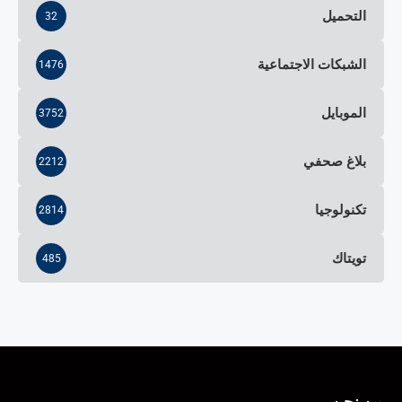
التحميل
32
الشبكات الاجتماعية
1476
الموبايل
3752
بلاغ صحفي
2212
تكنولوجيا
2814
تويتاك
485
من نحن