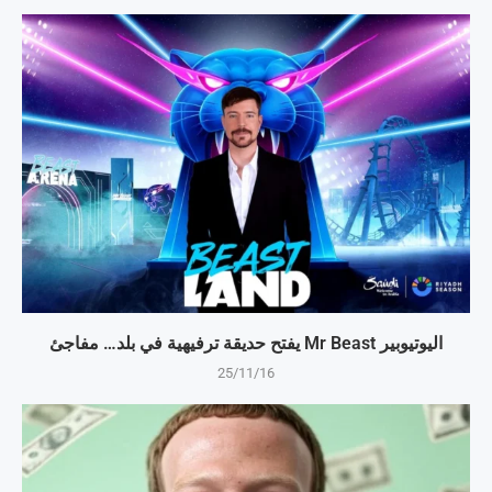
اليوتيوبير Mr Beast يفتح حديقة ترفيهية في بلد… مفاجئ
25/11/16