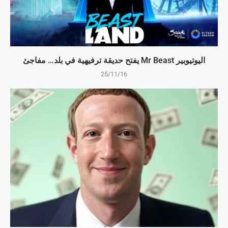
اليوتيوبير Mr Beast يفتح حديقة ترفيهية في بلد… مفاجئ
25/11/16