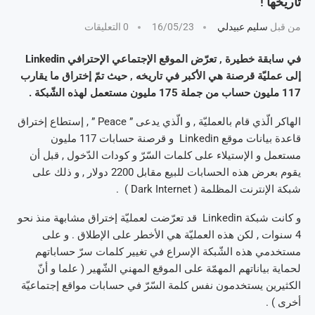
تاريخها !
من قبل
سليم عبيدلي
16/05/23
0 التعليقات
في سابقة خطيرة , تعرّض الموقع الإجتماعي الإحترافي Linkedin
إلى عمليّة قرصنة هي الأكبر في تاريخه , حيث تمّ إختراق ما يقارب
117 مليون حساب من جملة 175 مليون مستعمل لهذه الشّبكة .
الهاكر الّذي قام بالعمليّة , و الّذي يدعى ” Peace ” , إستطاع إختراق
قاعدة بيانات موقع Linkedin و قرصنة حسابات 117 مليون
مستعمل و الإستيلاء على كلمات السّرّ و كودات الدّخول , قبل أن
يقوم بعرض هذه الحسابات للبيع مقابل 2200 دولار , و ذلك على
شبكة الإنترنت المظلمة ( Dark Internet ) .
و كانت شبكة Linkedin قد تعرّضت لعمليّة إختراق مشابهة منذ نحو
4 سنوات , لكن هذه العمليّة هي الأخطر على الإطلاق . و على
مستخدمي هذه الشّبكة الإسراع في تغيير كلمات سرّ حساباتهم
لحماية بياناتهم المهمّة على الموقع المهني الشّهير ( علما و أنّ
الكثيرين يستخدمون نفس كلمة السّرّ في حسابات مواقع إجتماعيّة
أخرى ) .