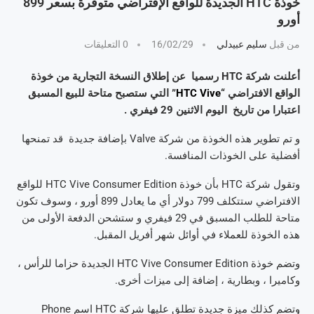
خوذة HTC الجديدة للواقع الإفتراضي متوفّرة بسعر 899
أورو
من قبل
سليم عبيدلي
16/02/29
0 التعليقات
أعلنت شركة HTC رسميا عن إطلاق النسخة التجارية من خوذة
الواقع الافتراضي “
HTC Vive
” التي ستصبح متاحة للبيع المسبق
اعتبارا من تاريخ اليوم الاثنين 29 فيفري .
و تم تطوير هذه الخوذة من شركة Valve بإضافة جديدة قد تمنحها
أفضلية على الخوذات المنافسة.
وتقول شركة HTC بأن خوذة HTC Vive Consumer Edition للواقع
الافتراضي ستتكلف 799 دولار أي ما يعادل 899 أورو ، وسوف تكون
متاحة للطلب المسبق في 29 فيفري و ستشحن الدفعة الأولى من
هذه الخوذة للعملاء في أوائل شهر أفريل المقبل.
وتضم خوذة HTC Vive Consumer Edition الجديدة حزاما للرأس ،
وكاميرا ، وبطارية ، إضافة إلى ميزات أخرى.
وتضم كذلك ميزة جديدة تطلق عليها شركة HTC اسم Phone