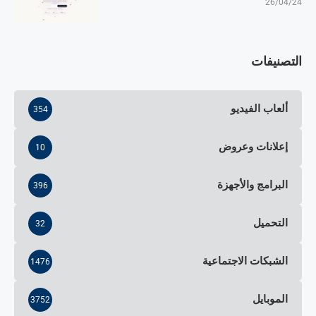
26/04/24
التصنيفات
ألعاب الفيديو
354
إعلانات وعروض
10
البرامج والأجهزة
396
التحميل
32
الشبكات الاجتماعية
1476
الموبايل
3752