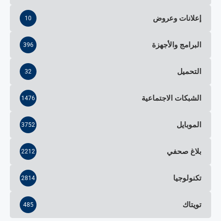
إعلانات وعروض
10
البرامج والأجهزة
396
التحميل
32
الشبكات الاجتماعية
1476
الموبايل
3752
بلاغ صحفي
2212
تكنولوجيا
2814
تويتاك
485