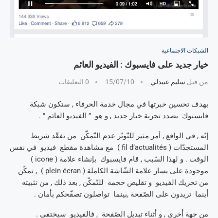
الشبكات الاجتماعية
خيار جديد على فايسبوك : الفيديو العائم
من قبل
سليم عبيدلي
15/07/10
0 التعليقات
بهدف تحسين خبرتها في مجال خدمة الحرفاء , ستكون شبكة
فايسبوك بصدد تجربة خيار جديد , و هو ” الفيديو العائم ” .
إنّه , في الواقع , أمر مثير للتّوتّر عدم التّمكّن من تفقّد شريط
المستجدّات ( fil d’actualités ) مع مشاهدة مقطع فيديو في نفس
الوقت . و لهذا السّبب , قام فايسبوك بإنشاء علامة ( icone )
موجودة على يسار علامة الشّاشة الكاملة ( plein écran ) , تمكّن
من تحريك الفيديو و تقليص حجمه للتّمكّن , بعد ذلك , من تثبيته
أينما تريدون على الصّفحة ,بينما تواصلون تصفّحكم بأمان .
من جهة أخرى , و أثناء تبديل الصّفحة , فالفيديو سيختفي .