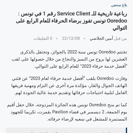
بلاغ صحفي
رباعية تاريخية للـ Service Client رقم 1 في تونس :
Ooredoo تونس تفوز برضاء الحرفاء للعام الرابع على
التوالي
من قبل
أمين الجلاصي
22/12/08
0 التعليقات
تختتم Ooredoo تونس سنة 2022 بالجوائز، وتحتفل بالذكرى
العشرين لها بروح من التميز والنجاح من خلال حصولها على لقب
“أفضل خدمة حرفاء 2023″ للعام الرابع على التوالي.
وفازت Ooredoo بلقب “أفضل خدمة حرفاء لعام 2023” عن فئتي
الهاتف الجوال والقار، مؤكدة مرة أخرى عن التزام ومهنية فريقها
العامل لتلبية احتياجات حرفائها وتقديم خدمة عالية الجودة لهم.
كما تم منح Ooredoo تونس هذه الجائزة المزدوجة، خلال حفل أقيم
يوم الجمعة، 2 ديسمبر في فضاء Pavilion بقمرت، تكريما للجهود
المستمرة للمشغل في سعيه لإرضاء حرفائه.