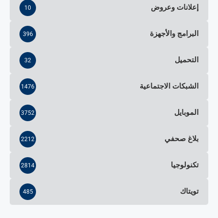
إعلانات وعروض
10
البرامج والأجهزة
396
التحميل
32
الشبكات الاجتماعية
1476
الموبايل
3752
بلاغ صحفي
2212
تكنولوجيا
2814
تويتاك
485