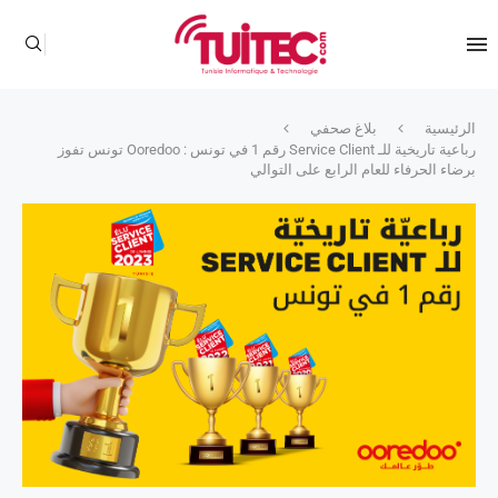
الرئيسية
بلاغ صحفي
رباعية تاريخية للـ Service Client رقم 1 في تونس : Ooredoo تونس تفوز
برضاء الحرفاء للعام الرابع على التوالي