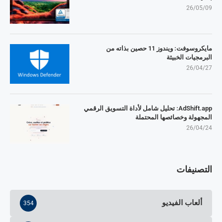
26/05/09
مايكروسوفت: ويندوز 11 حصين بذاته من
البرمجيات الخبيثة
26/04/27
AdShift.app: تحليل شامل لأداة التسويق الرقمي
المجهولة وخصائصها المحتملة
26/04/24
التصنيفات
ألعاب الفيديو
354