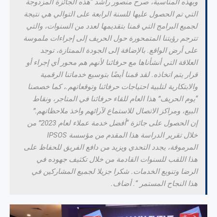
وبهذه المناسبة، صرح منصور راشد “هذه الجائزة المزدوجة
التي تم الحصول عليها للسنة الرابعة على التوالي هي نتيجة
لجميع البرامج التي قمنا بتقديمها لعدد من السنوات، والتي
تترجم رؤيتنا المتمحورة حول الحريف إلى إجراءات ملموسة
على أرض الواقع. بالإضافة إلى الجودة الممتازة، توجد
العلاقة التي أنشأناها مع حرفائنا لأنهم هم محور أي إجراء أو
قرار يتم اتخاذه. لقد قمنا أيضًا بتوسيع خدماتنا الرقمية
والابتكارية لتلبية احتياجات حرفائنا وتوقعاتهم.، كما خصصنا
“يوم الحريف” هذا العام للقاء حرفائنا في المتاجر، ونقاط
البيع، ومراكز الاتصال للاستماع لآرائهم واخذ ملاحظاتهم.”
إن الحصول على جائزة “أفضل خدمة عملاء لعام 2023” من
خلال تقرير الدراسة هذا المقدم من مؤسسة IPSOS
المرموقة، يجدد التحدي ويزيد من دافع الفريق للحفاظ على
هذا اللقب للسنوات القادمة من خلال تكثيف جهوده في
الرضا وتنويع الخدمات. شكرا جزيلا لجميع المشاركين في
هذا النجاح المستمر “. أضاف.