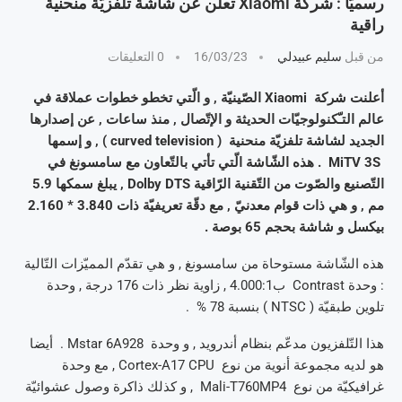
رسميّا : شركة Xiaomi تعلن عن شاشة تلفزيّة منحنية
راقية
من قبل
سليم عبيدلي
16/03/23
0 التعليقات
أعلنت شركة Xiaomi الصّينيّة , و الّتي تخطو خطوات عملاقة في
عالم التـّكنولوجيّات الحديثة و الإتّصال , منذ ساعات , عن إصدارها
الجديد لشاشة تلفزيّة منحنية ( curved television ) , و إسمها
MiTV 3S . هذه الشّاشة الّتي تأتي بالتّعاون مع سامسونغ في
التّصنيع والصّوت من التّقنية الرّاقية Dolby DTS , يبلغ سمكها 5.9
مم , و هي ذات قوام معدنيّ , مع دقّة تعريفيّة ذات 3.840 * 2.160
بيكسل و شاشة بحجم 65 بوصة .
هذه الشّاشة مستوحاة من سامسونغ , و هي تقدّم المميّزات التّالية
: وحدة Contrast ب4.000:1 , زاوية نظر ذات 176 درجة , وحدة
تلوين طبقيّة ( NTSC ) بنسبة 78 % .
هذا التّلفزيون مدعّم بنظام أندرويد , و وحدة Mstar 6A928 . أيضا
هو لديه مجموعة أنوية من نوع Cortex-A17 CPU , مع وحدة
غرافيكيّة من نوع Mali-T760MP4 , و كذلك ذاكرة وصول عشوائيّة