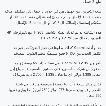
تبلغ 2 جيقا .
سعة التّخزين , من جهتها , هي في حدود 8 جيقا , لكن يمكنكم إضافة
منفذ USB.3 لإلحاق جسم خارجيّ إضافة إلى منفذ USB 2.0 . أو
يمكنكم إستعمال إتّصاليّة الWi-Fi أو الEthernet للإتّصال .
هذه الشّاشة تدعم كذلك تقنيّة التّشفير H.265 مع تكنولوجيّة 4K
للفيديو , و ذلك عبر Dolby و DTS audio .
هذا و أدلت Xiaomi كذلك بدلوها في حقل الصّوتيّات , عبر هذا
التّلفاز الجديد من خلال 6 قطع مستقلّة لنظم الصّوت المضخّم .
تلفزيون Xiaomi Mi TV 3S في نسخته ذات 65 بوصة ( و هو
مدعوم من شركة سامسونغ على مستوى التّصميم ) , سيباع إذن
مقابل 1.385 دولار , أي ما يعادل 1.235 ( 2.700 د.ت تقريبا ) .
كذلك هناك نسخة ذات 43 بوصة ( مدعومة من LG في ناحية
التّصميم ) , ويبلغ سعرها 277 دولار ( 250 أورو ) , ما يوازي تقريبا
520 د.ت .
و لعلّكم لاحظتم الفرق في السّعر بالمقارنة مع نسخة 64 بوصة , و