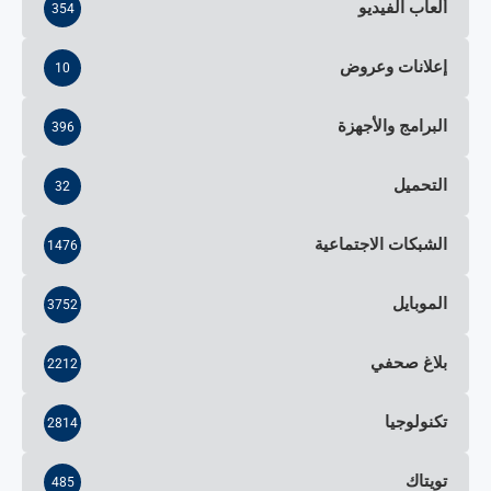
ألعاب الفيديو
354
إعلانات وعروض
10
البرامج والأجهزة
396
التحميل
32
الشبكات الاجتماعية
1476
الموبايل
3752
بلاغ صحفي
2212
تكنولوجيا
2814
تويتاك
485