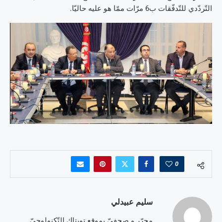
التّردّدي للتّدفّقات ب6 مرّات ممّا هو عليه حاليّا.
0
سليم عبيدلي
محرّر و صحفيّ بموقع تويتاك التّكنولوجيّ