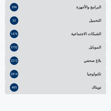
البرامج والأجهزة
396
التحميل
32
الشبكات الاجتماعية
1476
الموبايل
3752
بلاغ صحفي
2212
تكنولوجيا
2814
تويتاك
485