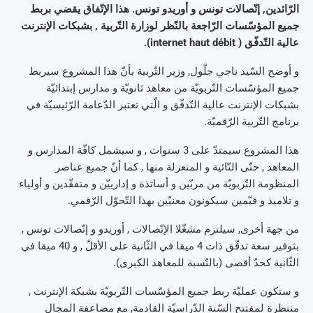
الرّائدين, إتّصالات تونس و أوريدو تونس. هذا الإتّفاق يقضي بربط
جميع المؤسّسات الرّاجعة بالنّظر لوزارة التّربية , بشبكات الإنترنت
عالية التّدفّق ( internet haut débit).
و أوضح السّيد ناجي جلّول, وزير التّربية بأنّ هذا المشروع سيربط
جميع المؤسّسات التّربويّة من معاهد ثانويّة و مدارس إبتدائيّة
بشبكات الإنترنت عالية التّدفّق و الّتي تعتبر الدّعامة الرّئيسيّة في
برنامج التّربية الرّقميّة.
هذا المشروع سيمتدّ على 3 سنوات , و سيشمل كافّة المدارس و
المعاهد , حتّى النّائية و المنعزلة منها , كما أنّ جميع عناصر
المنظومة التّربويّة من مربّين و أساتذة و إدارييّن و متفقّدين و أولياء
و تلاميذ و قيّمين سيكونون معنيّين بهذا التّحوّل الرّقمي.
من جهة أخرى, سيلتزم مشغّلا الإتّصالات , أوريدو و إتّصالات تونس ,
بتوفير سعة تدفّق ذات 4 ميقا في الثّانية على الأقلّ , و 40 ميقا في
الثّانية كحدّ أقصى (بالنّسبة للمعاهد الكبرى).
و ستكون عمليّة ربط جميع المؤسّسات التّربويّة بشبكة الإنترنت ,
منتظرة لمفتتح السّنة الدّراسيّة القادمة, مع مضاعفة المجال