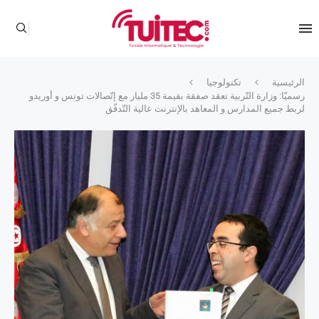
الرئيسية
تكنولوجيا
رسميّا: وزارة التّربية تعقد صفقة بقيمة 35 مليار مع إتّصالات تونس و أوريدو
لربط جميع المدارس و المعاهد بالإنترنت عالية التّدفّق