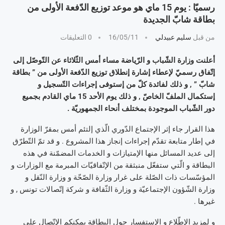
رسميّا : يوم 15 ماي هو موعد توزيع الدّفعة الأولى من
بطاقة شابّ الجديدة
من قبل
سليم عبيدلي
16/05/11
0 التعليقات
أعلنت وزارة الشّباب و الرّياضة مساء أمس الثّلاثاء عن التّوصّل إلى
إتّفاق رسميّ لإعطاء إشارة إنطلاق توزيع الدّفعة الأولى من ” بطاقة
شابّ ” , و ذلك لفائدة كلّ من إستوفى إجراءات التّسجيل و
إستكمال الملفّ الخاصّ , و ذلك يوم الأحد 15 ماي القادم بجميع
دور الشّباب الموجودة بمختلف أنحاء الجمهوريّة .
هذا القرار جاء إثر الإجتماع الدّوري الّذي إلتئم أمس بمقرّ الوزارة
في إطار متابعة تقدّم إجراءات إنجاز هذا المشروع . و قد تمّ التّطرّق
إلى عديد المسائل منها الإمتيازات و الخدمات المضمّنة في هذه
البطاقة و الّتي ستفعّل منبثقة من الإتّفاقيّات المبرمة مع الوزارات و
المؤسّسات ذات الصّلة على غرار وزارة الصّحّة و وزارة النّقل و
وزارة الشّؤون الإجتماعيّة و وزارة الثّقافة و شركة إتّصالات تونس , و
غيرها .
و لمزيد الإطّلاع و الإستفسار حول البطاقة يمكنكم الإتّصال على