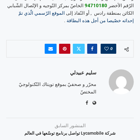
الرّقم الأخضر
94710180
الخاصّ بمركز التّوجيه و الإتّصال الشّبابي
الكائن بمنطقة رادس , أو النّفاذ إلى
الموقع الرّسمي الّذي تمّ
إحداثه خصّيصا من أجل هذه البطاقة
.
0
سليم عبيدلي
محرّر و صحفيّ بموقع تويتاك التّكنولوجيّ
المختصّ
المنشور السابق
شركة Lycamobile تواصل برنامج توسّعها في العالم