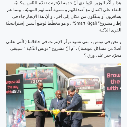
هذا و أكّد الوزير الرّواندي أنّ خدمة الإنترنت تقدّم للنّاس إمكانيّة
البقاء على إتّصال مع أصدقائهم و تسوية أعمالهم المهنيّة ، بينما هم
يسافرون أو يتنقّلون من مكان إلى آخر ، و أنّ هذا الإنجاز جاء في
إطار مشروع” Smart Kigali” ، و هو مخطّط لوضع أسس إستراتيجيّة
القرى الذّكية ٠
و نحن في تونس ، متى نشهد توفّر الإنترنت في حافلاتنا ( الّتي تعاني
أصلا من مشاكل عويصة ) ، أم أنّ مشروع ” تونس الذّكية ” سيبقى
مجرّد حبر على ورق ؟