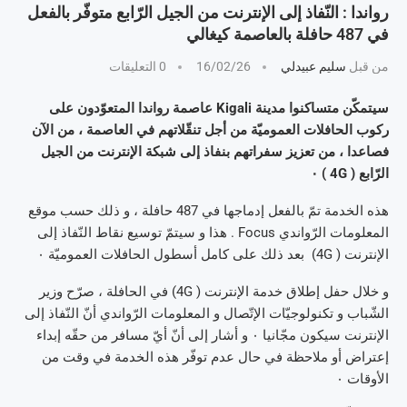
رواندا : النّفاذ إلى الإنترنت من الجيل الرّابع متوفّر بالفعل
في 487 حافلة بالعاصمة كيغالي
من قبل
سليم عبيدلي
16/02/26
0 التعليقات
سيتمكّن متساكنوا مدينة Kigali عاصمة رواندا المتعوّدون على
ركوب الحافلات العموميّة من أجل تنقّلاتهم في العاصمة ، من الآن
فصاعدا ، من تعزيز سفراتهم بنفاذ إلى شبكة الإنترنت من الجيل
الرّابع ( 4G ) ٠
هذه الخدمة تمّ بالفعل إدماجها في 487 حافلة ، و ذلك حسب موقع
المعلومات الرّواندي Focus . هذا و سيتمّ توسيع نقاط النّفاذ إلى
الإنترنت ( 4G) بعد ذلك على كامل أسطول الحافلات العموميّة ٠
و خلال حفل إطلاق خدمة الإنترنت ( 4G) في الحافلة ، صرّح وزير
الشّباب و تكنولوجيّات الإتّصال و المعلومات الرّواندي أنّ النّفاذ إلى
الإنترنت سيكون مجّانيا ٠ و أشار إلى أنّ أيّ مسافر من حقّه إبداء
إعتراض أو ملاحظة في حال عدم توفّر هذه الخدمة في وقت من
الأوقات ٠