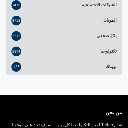
الشبكات الاجتماعية
1476
الموبايل
3752
بلاغ صحفي
2212
تكنولوجيا
2814
تويتاك
485
من نحن
تقدم Tuitec أخبار التكنولوجيا كل يوم …. سوف تجد على موقعنا