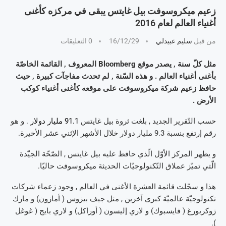
زعيم ميكروسوفت بيل غايتس يبقى في مركزه كأغنى
أغنياء العالم لعام 2016
من قبل
سليم عبيدلي
16/12/29
0 التعليقات
مثل كلّ سنة , يصدر موقع Bloomberg المعروف , القائمة الخاصّة
بأغنى أغنياء العالم . و هذه السّنة , لم تحدث مفاجآت كبيرة , حيث
حافظ زعيم شركة ميكروسوفت على موقعه كأغنى أغنياء كوكب
الأرض .
حسب التّقرير الجديد , بلغت ثروة بيل غايتس
91.1 مليار دولار
. و هو
رقم إرتفع بنسبة 9.3 مليار دولار خلال الأشهر الإثني عشر الأخيرة.
و يظهر المركز الأوّل الّذي حافظ عليه بيل غايتس , الصّحّة الجيّدة
الّتي تميّز عملاق التّكنولوجيّات الحديثة ميكروسوفت حاليّا.
هذا و سجّلت قائمة العشرة الأغنى في العالم , وجود زعماء شركات
تكنولوجيّة عالميّة كبرى آخرين , مثل جيف بيزوس ( أمازون) و مارك
زوكربورغ ( فايسبوك) و لاري إليسون ( أوراكل) و لاري بايج ( غوغل
).