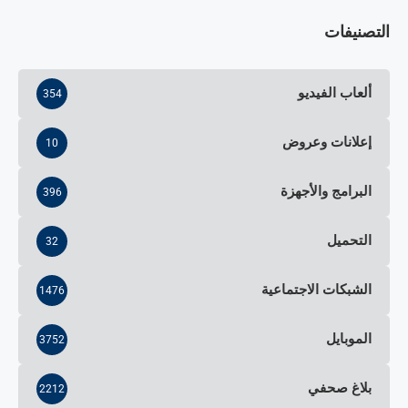
التصنيفات
ألعاب الفيديو
354
إعلانات وعروض
10
البرامج والأجهزة
396
التحميل
32
الشبكات الاجتماعية
1476
الموبايل
3752
بلاغ صحفي
2212