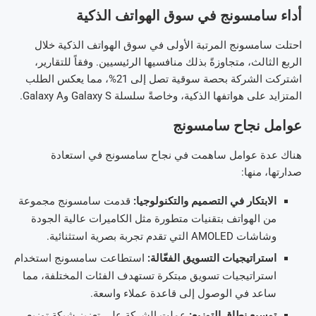
أداء سامسونج في سوق الهواتف الذكية
احتلت سامسونج المرتبة الأولى في سوق الهواتف الذكية خلال
الربع الثالث، متجاوزةً بذلك منافسيها الرئيسيين. وفقاً للتقارير،
اشتركت الشركة بحصة سوقية تصل إلى 21%، مما يعكس الطلب
المتزايد على هواتفها الذكية، وخاصةً سلسلة Galaxy S وGalaxy A.
عوامل نجاح سامسونج
هناك عدة عوامل ساهمت في نجاح سامسونج في استعادة
صدارتها، منها:
الابتكار في التصميم والتكنولوجيا:
قدمت سامسونج مجموعة
من الهواتف بتقنيات متطورة مثل الكاميرات عالية الجودة
وشاشات AMOLED التي تقدم تجربة بصرية استثنائية.
استراتيجيات التسويق الفعّالة:
استطاعت سامسونج استخدام
استراتيجيات تسويق مبتكرة تستهدف الفئات المختلفة، مما
ساعد في الوصول إلى قاعدة عملاء واسعة.
توسيع نطاق التوزيع:
عملت الشركة على تعزيز شبكة توزيع