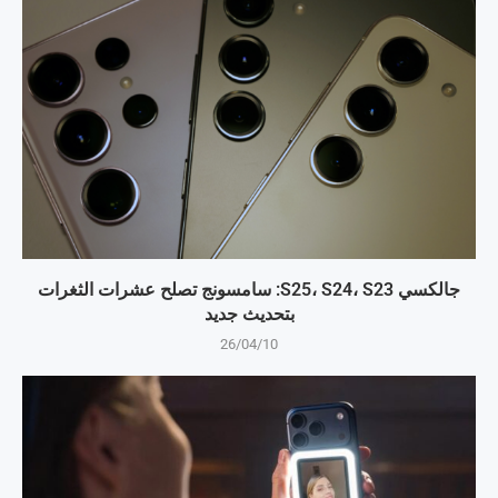
جالكسي S25، S24، S23: سامسونج تصلح عشرات الثغرات
بتحديث جديد
26/04/10