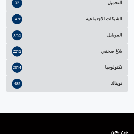
التحميل
32
الشبكات الاجتماعية
1476
الموبايل
3752
بلاغ صحفي
2212
تكنولوجيا
2814
تويتاك
485
من نحن