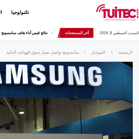
تكنولوجيا
ا
السبت, أغسطس 8, 2026
آخر المستجدات
أحدث إصدارات هواوي: هاتف “nova 8 SE” ينطلق رسميا مع أربع...
الرئيسية
الموبايل
سامسونج تواصل تصدّر سوق الهواتف الذكية