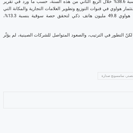
في المقابل، قفزت مبيعات المجموعة الصينية هواوي في العالم بنسبة 38.6% خلال الربع الثاني من هذه السنة، حسب ما ورد في تقرير
ار هواوي في قنوات التوزيع وتطوير العلامات التجارية والمكانة التي
حققتها أجهزة Honor، قد ساهمت جميعها في نمو مبيعاتها. باعت هواوي 49.8 مليون هاتف ذكي لتحقق حصة سوقية بنسبة 13.3%،
 لكنّ التطور في الترتيب، والصعود المتواصل للشركات الصينية، لم يؤثّر
صدر، سامسونج صدارة