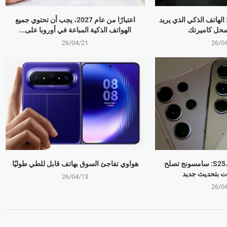
OPPO Find X9 Ultr: الهاتف الذكي الذي يريد
اعتبارًا من عام 2027، يجب أن تحتوي جميع
 محل كاميرتك
الهواتف الذكية المباعة في أوروبا على...
26/04/21
26/0
جالكسي S25، S24، S23: سامسونج تصلح
هواوي تفاجئ السوق بهاتف قابل للطي طوليًا
ت بتحديث جديد
26/04/13
26/0