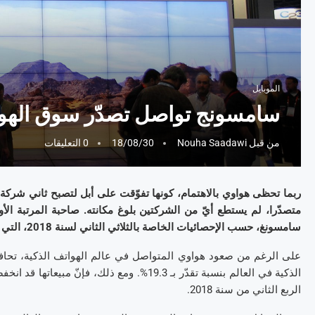
الموبايل
سامسونج تواصل تصدّر سوق الهوا
من قبل
Nouha Saadawi
18/08/30
0 التعليقات
ربما تحظى هواوي بالاهتمام، كونها تفوّقت على أبل لتصبح ثاني شركة ه
متصدّرا، لم يستطع أيّ من الشركتين بلوغ مكانته. صاحبة المرتبة ال
سامسونغ، حسب الإحصائيات الخاصة بالثلاثي الثاني لسنة 2018، التي نشرتها
على الرغم من صعود هواوي المتواصل في عالم الهواتف الذكية، تحا
الربع الثاني من سنة 2018.