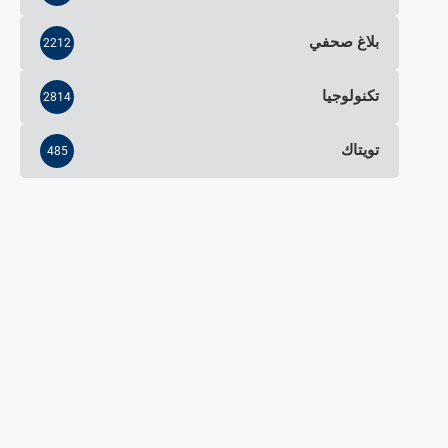
بلاغ صحفي
2212
تكنولوجيا
2814
تويتاك
485