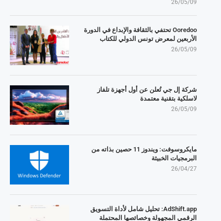
26/05/09
Ooredoo تحتفي بالثقافة والإبداع في الدورة
الأربعين لمعرض تونس الدولي للكتاب
26/05/09
شركة إل جي تُعلن عن أول أجهزة تلفاز
لاسلكية بتقنية معتمدة
26/05/09
مايكروسوفت: ويندوز 11 حصين بذاته من
البرمجيات الخبيثة
26/04/27
AdShift.app: تحليل شامل لأداة التسويق
الرقمي المجهولة وخصائصها المحتملة