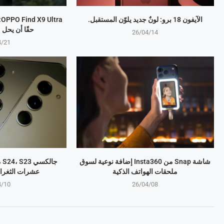
الآيفون 18 برو: لونٌ جديد يلوّن المستقبل.
a
حقًا أن يحل
26/04/14
4/21
شاشة Snap من Insta360 إضافة نوعية لسوق
ملحقات الهواتف الذكية
عشرات الثغرا
4/10
26/04/08