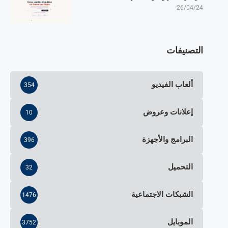
26/04/24
التصنيفات
ألعاب الفيديو
354
إعلانات وعروض
10
البرامج والأجهزة
396
التحميل
32
الشبكات الاجتماعية
1476
الموبايل
3752