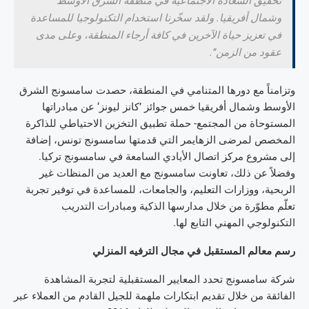
تحقيق السعادة الاجتماعية في منطقة الشرق الأوسط
وشمال أفريقيا. ولقد سخّرنا استخدام التكنولوجيا للمساعدة
في تعزيز حياة الآخرين في كافة أرجاء المنطقة، وعلى مدى
عقود من الزمن”.
وتزامناً مع دورها المتنامي في المنطقة، حصدت سامسونج الشرق
الأوسط وشمال أفريقيا خمس جوائز ’كانز ليونز‘ عن مبادراتها
المستوحاة من المجتمع- حملة تطبيق التخزين الاحتياطي للذاكرة
المخصص لمرضى الزهايمر التي قدمتها سامسونج تونس، إضافة
إلى مشروع مركز اتصال الأيادي السامعة في سامسونج تركيا.
وفضلاً عن ذلك، تعاونت سامسونج مع العديد من المنظات غير
الربحية، ووزارات التعليم، والجامعات، للمساعدة في توفير تجربة
تعلّم مطوّرة من خلال مدارسها الذكية ومبادرات التدريب
التكنولوجي المهني التابع لها.
رسم معالم المستقبل في مجال الترفيه المنزلي
شركة سامسونج تحدد المعايير المستقبلية لتجربة المشاهدة
الفائقة من خلال تقديم ابتكارات ملهمة للجيل القادم من العملاء عبر