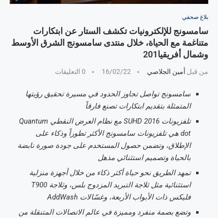
بلاغ صحفي
سامسونج للإلكترونيات تكشف الستار عن ابتكارات
متناغمة مع الحياة، خلال منتدى سامسونج الشرق الأوسط
وشمال أفريقيا201
من قبل
أمين الجلاصي
16/02/22
0 التعليقات
سامسونج تواصل تجاوز الحدود في مسيرة تحقيق رؤيتها
المتمثلة بتقديم ابتكارات تصنع فارقاً
تلفزيونات
2016 مع نظام العرض النقطي
SUHD
Quantum
dot
هي تلفزيونات سامسونج الأكثر تطوراً وذكاء على
الإطلاق، وتضمن حصول المستخدم على جودة صورة نابضة
بالحياة وتصميم استثنائي مذهل
تمهد الطريق نحو حياة أكثر ذكاء من خلال أجهزة منزلية
استثنائية مثل ثلاجة التبريد المزدوج بلس، وثلاجة
T900
فليكس ذات الأبواب الأربعة، وغسّالات
AddWash
وتضع بصمة منفرد ومميزة في عالم الاتصالات المتنقلة من