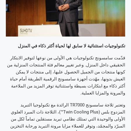
تكنولوجيات استثنائية لا سابق لها لحياة أكثر ذكاء في المنزل
قدّمت سامسونج تكنولوجيات هي الأولى من نوعها لتوفير الابتكار
الحقيقي داخل المنزل. وعبر تغيير معالم فئة المنتجات المنزلية من
كونها منتجات من الجميل الحصول عليها، إلى منتجات لا يمكن
العيش بدونها، مهّدت أجهزة سامسونج الرقمية الطريقة أمام حياة
أكثر ذكاء مع ابتكارات بسيطة واستثنائية توفر المزيد من الملاءمة
والمرونة والمزايا العملية.
وتعتبر ثلاجة سامسونج TR7000 الرائدة مع تكنولوجيا التبريد
المزدوج بلس (Twin Cooling Plus™)، الثلاجة ذات المبرد العلوي
الأولى والوحيدة التي تمتلك نظامي تبريد مستقلين تماماً لكل من
المبرّد والمجمّد، وتوفر للعملاء مزايا مرونة التبريد ورحابة التخزين