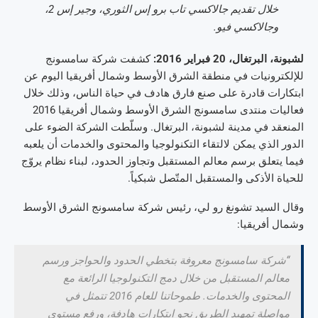
خلال تقديم جالاكسي تاب برو إس الثوري، وجير إس 2،
وجالاكسي فيو.
لشبونة، البرتغال،
20
فبراير 2016:
كشفت شركة سامسونج
للإلكترونيات في منطقة الشرق الأوسط وشمال أفريقيا اليوم عن
ابتكارات قادرة على صنع فارق هادف في حياة الناس، وذلك خلال
فعاليات منتدى سامسونج الشرق الأوسط وشمال أفريقيا 2016
المنعقد في مدينة لشبونة، البرتغال. وسلّطت الشركة الضوء على
الدور الذي يمكن لالتقاء التكنولوجيا والمحتوى والخدمات أن يلعبه
فيما يتعلق برسم معالم المستقبل وتجاوز الحدود، لبناء نظام يروّج
للحياة الأذكى والمستقبل المتّصل شبكياً.
وقال السيد تشونغ رو لي، رئيس شركة سامسونج الشرق الأوسط
وشمال أفريقيا:
“شركة سامسونج معروفة بتخطي الحدود والحواجز ورسم
معالم المستقبل من خلال دمج التكنولوجيا الرائعة مع
المحتوى والخدمات. طموحاتنا للعام 2016 تتمثل في
مواصلة تمهيد الطريق نحو ابتكارات هادفة، ورفع مستوى