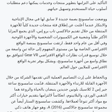
التأكيد على التزامها بتطوير منتجات وخدمات يمكنها دعم متطلبات
أسلوب حياة المستخدم وتسهيل حياتهم.
ووضعت سامسونج بصمة جديدة لا سابق لها في مجال الإنتاجية
والابتكار عندما أعلنت عن إطلاق فئة منتجات جديدة كلياً للأجهزة
المتنقلة من خلال تقديم جالاكسي تاب برو إس، الذي يجمع المزايا
الأكثر طلباً وشعبية في الكمبيوترات الشخصية والأجهزة اللوحية.
وفي أقل من عام واحد فقط، ارتقت سامسونج بمنصة الواقع
الافتراضي الخاصة بها من مستوى المفهوم إلى حالة تبنٍ واسعة من
خلال توسيع قدرات نظارات الواقع الافتراضي Gear VR لتتوافق مع
نطاق واسع من أجهزة سامسونج، وبشكل يوفر تجربة الواقع
الافتراضي للملايين حول العالم.
وبالحفاظ على إرث التصاميم العملية التي تقدمها الشركة من خلال
الأجهزة القابلة للارتداء والأجهزة المتنقلة، قدّمت سامسونج ساعة
جير إس 2 كلاسيك بلونين جديدين ينبضان بالحياة والروعة هما
الذهبي الوردي، والبلاتينوم، انعكاساً لالتزامها بتقديم خيارات أكثر
مع مواد أكثر تنوعاً لعملاءها. وكشفت سامسونج الستار أيضاً عن
مجموعة سامسونج جالاكسي A (2016)، وهو جهاز هاتف ذكي