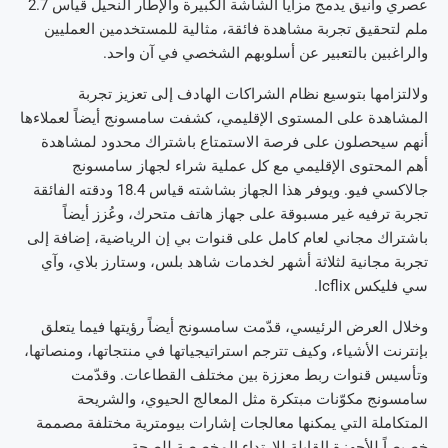
عصري وأنيق يدمج مزايا الشاشة الكبيرة والإطار النحيل قياس 2.7
ملم لتحقيق تجربة مشاهدة فائقة، مثالية للمستخدمين العمليين
والراغبين بالتعبير عن أسلوبهم الشخصي في آن واحد.
ولالتزامها بتوسيع نظام الشراكات الهادف إلى تعزيز تجربة
المشاهدة على المستوى الإقليمي، كشفت سامسونج أيضاً لعملاءها
أنهم سيحصلون على فرصة الاستمتاع باشتراك محدود لمشاهدة
أهم المحتوى الإقليمي مع كل عملية شراء لجهاز سامسونج
جالاكسي فيو. ويوفر هذا الجهاز بشاشته قياس 18.4 ودقته الفائقة
تجربة ترفيه غير مسبوقة على جهاز هاتف متحرك، وعُزز أيضاً
باشتراك مجاني لعام كامل على قنوات بي إن الرياضية، إضافة إلى
تجربة مجانية لثلاثة أشهر لخدمات شاهد بلس، وستارز بلاي، وآي
سي فليكس Icflix.
وخلال العرض الرئيسي، قدّمت سامسونج أيضاً رؤيتها فيما يتعلق
بإنترنت الأشياء، وكيف تترجم استراتيجياتها في منتجاتها، ومنصاتها،
وتأسيس قنوات ربط معززة بين مختلف القطاعات. وقدّمت
سامسونج مكوّنات مبتكرة مثل المعالج الحيوي، والشريحة
المتكاملة التي يمكنها معالجات إشارات بيومترية مختلفة مصممة
خصيصاً للأجهزة القابلة للارتداء المخصصة للصحة.