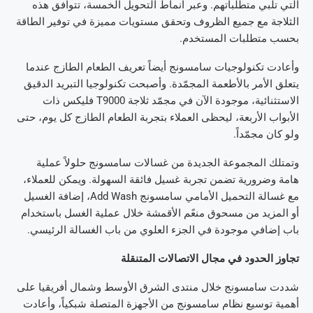
التي تلبي متطلباتهم. وعبر أنماط التحويل الخمسة، تتوافق هذه
الثلاجة مع جميع الظروف وتحقق مستويات مميزة في توفير الطاقة
بحسب متطلبات المستخدم.
وأعادت تكنولوجيات سامسونج أيضاً تعريف الطعام الطازج عندما
يتعلق الأمر بالأطعمة المجمّدة. وأصبحت تكنولوجيا التبريد الدقيق
الاستثنائية، موجودة الآن في مجمّد ثلاجة T9000 فليكس ذات
الأبواب الأربعة، ليحظى العملاء بتجربة الطعام الطازج كل يوم، حتى
ولو كان مجمّداً.
وتمتلك المجموعة الجديدة من غسالات سامسونج حلولاً عملية
هامة وضرورية تضمن تجربة غسيل فائقة السهولة. ويمكن للعملاء،
مع غسالة التحميل الأمامي سامسونج Add Wash، إضافة الغسيل
أو المزيد من مسحوق منعًم الأقمشة خلال عملية الغسل باستخدام
باب إضافي موجودة في الجزء العلوي من باب الغسالة الرئيسي.
تجاوز الحدود في مجال الاتصالات المتنقلة
شددت سامسونج خلال منتدى الشرق الأوسط وشمال أفريقيا على
أهمية توسيع نظام سامسونج من الأجهزة المتصلة شبكياً، وأعادت