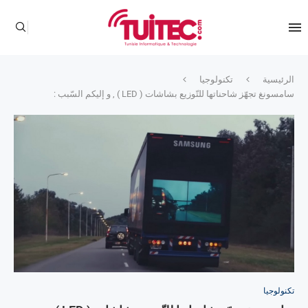
الرئيسية
تكنولوجيا
سامسونغ تجهّز شاحناتها للتّوزيع بشاشات ( LED ) , و إليكم السّبب :
تكنولوجيا