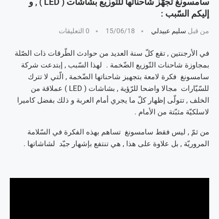
سامسونغ تجهّز شاحناتها للتّوزيع بشاشات ( LED ) , و
إليكم السّبب :
من قبل
سليم عبيدلي
15/06/18
0 التعليقات
في الأرجنتين , تقع كلّ سنة العديد من حوادث الطّرقات ذات الصّلة
بمجاوزة شاحنات التّوزيع الضّخمة . لهذا السّبب , إبتدعت شركة
سامسونغ فكرة لامعة بتجهيز شاحناتها الضّخمة , الّتي لا تترك
للسّيّارات مجالا واضحا للرّؤية , بشاشات ( LED ) عملاقة من
الخلف , تتولّى إظهار كلّ ما يجري أمام العربة و ذلك بفضل كاميرا
لاسلكيّة مثبّتة من الأمام .
من ثمّ , ليس فقط سامسونغ تساهم بهذه الفكرة في السّلامة
المروريّة , بل علاوة على هذا , هي تنتفع بإشهار جيّد لشاشاتها .