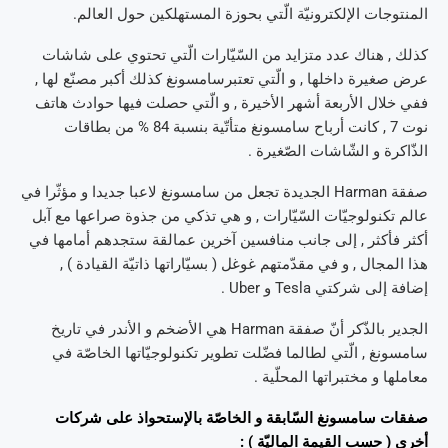
المنتوجات الإلكترونيّة الّتي بحوزة المستهلكين حول العالم.
كذلك , هناك عدد متزايد من السّيّارات الّتي تحتوي على شاشات
عرض صغيرة داخلها , و الّتي تعتبرسامسونغ كذلك أكبر مصنّع لها ,
ففي خلال الأربعة أشهر الأخيرة , و الّتي حصلت فيها حوادث هاتف
نوت 7 , كانت أرباح سامسونغ متأتّية بنسبة 84 % من بطاقات
الذّاكرة و الشّاشات الصّغيرة .
صفقة Harman الجديدة تجعل من سامسونغ لاعبا جديدا و مؤثّرا في
عالم تكنولوجيّات السّيّارات , و هي تذكي من جذوة صراعها مع آبل
أكثر فأكثر , إلى جانب منافسين آخرين عمالقة ستجدهم أمامها في
هذا المجال , و في مقدّمتهم غوغل ( بسيّاراتها ذاتيّة القيادة ) ,
إضافة إلى شركتي Tesla و Uber .
الجدير بالذّكر أنّ صفقة Harman هي الأضخم و الأندر في تاريخ
سامسونغ , الّتي لطالما فضّلت تطوير تكنولوجيّاتها الخاصّة في
معاملها و مختبراتها المحلّية .
صفقات سامسونغ السّابقة و الخاصّة بالإستحواذ على شركات
أخرى ( حسب القيمة الماليّة ) :