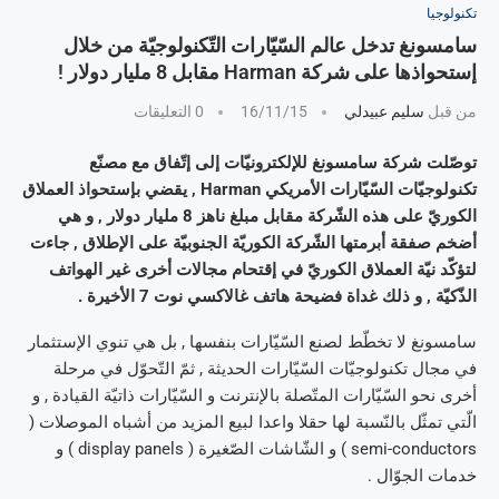
تكنولوجيا
سامسونغ تدخل عالم السّيّارات التّكنولوجيّة من خلال
إستحواذها على شركة Harman مقابل 8 مليار دولار !
من قبل
سليم عبيدلي
16/11/15
0 التعليقات
توصّلت شركة سامسونغ للإلكترونيّات إلى إتّفاق مع مصنّع
تكنولوجيّات السّيّارات الأمريكي Harman , يقضي بإستحواذ العملاق
الكوريّ على هذه الشّركة مقابل مبلغ ناهز 8 مليار دولار , و هي
أضخم صفقة أبرمتها الشّركة الكوريّة الجنوبيّة على الإطلاق , جاءت
لتؤكّد نيّة العملاق الكوريّ في إقتحام مجالات أخرى غير الهواتف
الذّكيّة , و ذلك غداة فضيحة هاتف غالاكسي نوت 7 الأخيرة .
سامسونغ لا تخطّط لصنع السّيّارات بنفسها , بل هي تنوي الإستثمار
في مجال تكنولوجيّات السّيّارات الحديثة , ثمّ التّحوّل في مرحلة
أخرى نحو السّيّارات المتّصلة بالإنترنت و السّيّارات ذاتيّة القيادة , و
الّتي تمثّل بالنّسبة لها حقلا واعدا لبيع المزيد من أشباه الموصلات (
semi-conductors ) و الشّاشات الصّغيرة ( display panels ) و
خدمات الجوّال .