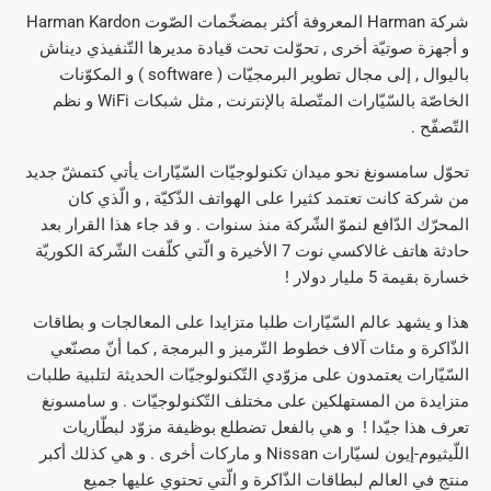
شركة Harman المعروفة أكثر بمضخّمات الصّوت Harman Kardon
و أجهزة صوتيّة أخرى , تحوّلت تحت قيادة مديرها التّنفيذي ديناش
باليوال , إلى مجال تطوير البرمجيّات ( software ) و المكوّنات
الخاصّة بالسّيّارات المتّصلة بالإنترنت , مثل شبكات WiFi و نظم
التّصفّح .
تحوّل سامسونغ نحو ميدان تكنولوجيّات السّيّارات يأتي كتمشّ جديد
من شركة كانت تعتمد كثيرا على الهواتف الذّكيّة , و الّذي كان
المحرّك الدّافع لنموّ الشّركة منذ سنوات . و قد جاء هذا القرار بعد
حادثة هاتف غالاكسي نوت 7 الأخيرة و الّتي كلّفت الشّركة الكوريّة
خسارة بقيمة 5 مليار دولار !
هذا و يشهد عالم السّيّارات طلبا متزايدا على المعالجات و بطاقات
الذّاكرة و مئات آلاف خطوط التّرميز و البرمجة , كما أنّ مصنّعي
السّيّارات يعتمدون على مزوّدي التّكنولوجيّات الحديثة لتلبية طلبات
متزايدة من المستهلكين على مختلف التّكنولوجيّات . و سامسونغ
تعرف هذا جيّدا ! و هي بالفعل تضطلع بوظيفة مزوّد لبطّاريات
اللّيثيوم-إيون لسيّارات Nissan و ماركات أخرى . و هي كذلك أكبر
منتج في العالم لبطاقات الذّاكرة و الّتي تحتوي عليها جميع