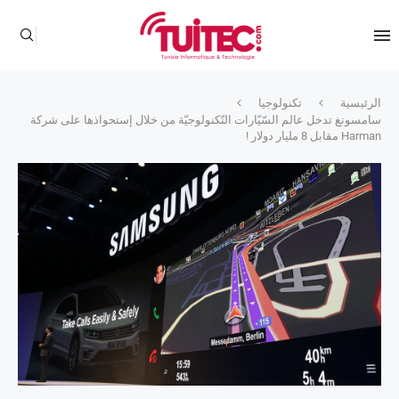
الرئيسية
تكنولوجيا
سامسونغ تدخل عالم السّيّارات التّكنولوجيّة من خلال إستحواذها على شركة
Harman مقابل 8 مليار دولار !