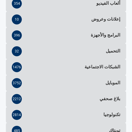
ألعاب الفيديو
354
إعلانات وعروض
10
البرامج والأجهزة
396
التحميل
32
الشبكات الاجتماعية
1476
الموبايل
3752
بلاغ صحفي
2212
تكنولوجيا
2814
تويتاك
485