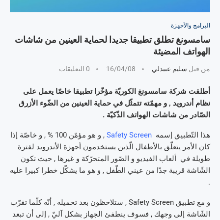
البرامج والأجهزة
سامسونغ تطلق تطبيقا جديدا لحماية العينين من شاشات
الهواتف المضيئة
من قبل
سليم عبيدلي
16/04/08
0 التعليقات
أطلقت شركة سامسونغ الكوريّة مؤخّرا تطبيقا خاصّا يعمل على
نظام أندرويد , و مهمّته تتمثّل في حماية العينين من الضّوء الأزرق
الصّادر من شاشات الهواتف الذّكيّة .
هذا التّطبيق إسمه
Safety Screen
, و هو مؤمّن 100 % , و خاصّة إذا
كان الأمر يتعلّق بالأطفال الّذين يستخدمون أجهزة الأندرويد لفترة
طويلة في ألعاب الفيديو و الصّور المتحرّكة و غيرها , حيث تكون
الشّاشة قريبة جدّا من عيني الطّفل , و هو ما يشكّل خطرا كبيرا عليه
.
و مع تطبيق Safety Screen , ستلاحظون بعد تحميله , أنّه كلّما تقرّب
الشّاشة إلى وجهك , فسوف ينطفئ الجهاز بشكل آليّ , إلى أن تبعد