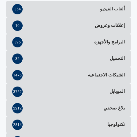
ألعاب الفيديو
354
إعلانات وعروض
10
البرامج والأجهزة
396
التحميل
32
الشبكات الاجتماعية
1476
الموبايل
3752
بلاغ صحفي
2212
تكنولوجيا
2814