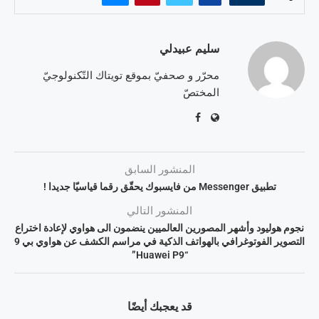
سليم عبيدلي
محرّر و صحفيّ بموقع تويتاك التّكنولوجيّ
المختصّ
المنشور السابق
تطبيق Messenger من فايسبوك يحقّق رقما قياسيّا جديدا !
المنشور التالي
نجوم هوليود وأشهر المصورين العالميين ينضمون الى هواوي لإعادة اختراع
التصوير الفوتوغرافي بالهواتف الذكية في مراسم الكشف عن هواوي بي 9
“Huawei P9”
قد يعجبك أيضًا