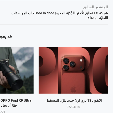
المنشور السابق
شركة LG تطلق ثلّاجتها الذّكيّة الجديدة Door in door ذات المواصفات
التّقنيّة المذهلة
قد يعجب
الآيفون 18 برو: لونٌ جديد يلوّن المستقبل.
a
حقًا أن يحل
26/04/14
4/21