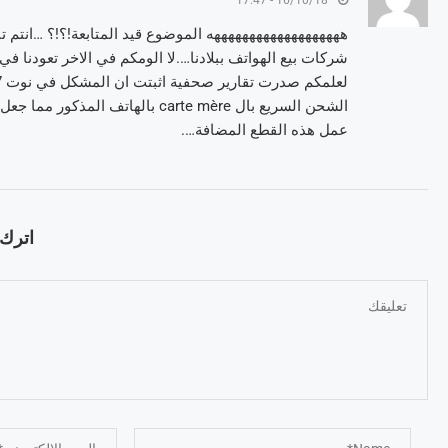
16/10/18 - 17:47
هههههههههههههههههههه الموضوع قيد المتابعة!؟!؟ …انتم تن
شركات بيع الهواتف ببلادنا….لا الومكم في الاخر تعودنا ف
الشحن السريع بال carte mère بالها
عمل هذه القطع المضافة….
اترك ت