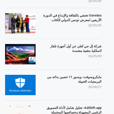
26/05/09
Ooredoo تحتفي بالثقافة والإبداع في الدورة
الأربعين لمعرض تونس الدولي للكتاب
26/05/09
شركة إل جي تُعلن عن أول أجهزة تلفاز
لاسلكية بتقنية معتمدة
26/05/09
مايكروسوفت: ويندوز 11 حصين بذاته من
البرمجيات الخبيثة
26/04/27
AdShift.app: تحليل شامل لأداة التسويق
الرقمي المجهولة وخصائصها المحتملة