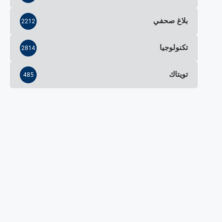
بلاغ صحفي
2212
تكنولوجيا
2814
تويتاك
485