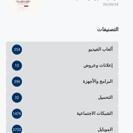
26/04/24
التصنيفات
ألعاب الفيديو
354
إعلانات وعروض
10
البرامج والأجهزة
396
التحميل
32
الشبكات الاجتماعية
1476
الموبايل
3752