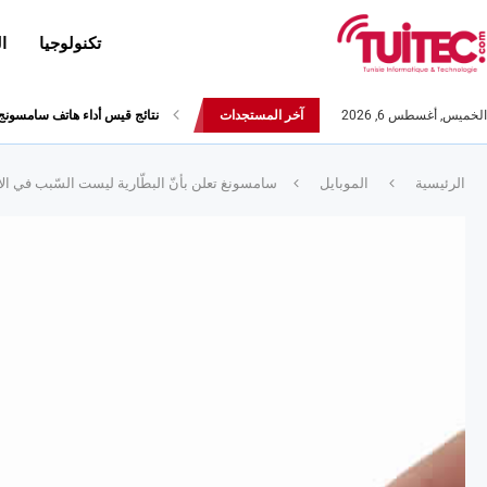
تكنولوجيا
ا
الخميس, أغسطس 6, 2026
آخر المستجدات
نتائج قيس أداء هاتف سامسونج Galaxy Fold لا تثير الإعج
الرئيسية
الموبايل
سامسونغ تعلن بأنّ البطّارية ليست السّبب في الأض