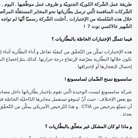
طريقة عمل الشّركة الكوريّة الجنوبيّة و ظروف عمل موظّفيها . اليوم , ع
خلال هذه السّلسلة من الإختبارات , أعلنت الشّركة رسميّا أنّها لم توا
الشّهير غالاكسي نوت 7 !
فيما تتمثّل الإختبارات الخاصّة بالبطّاريات ؟
هذه الإختبارات تمكّن من التّحقّق من كيفيّة تفاعل و أداء البطّارية أثناء إ
تكون خلالها البطّارية معرّضة لإرتفاع درجة حرارتها. كذلك يتمّ إخضاع ا
إحتمال لإنفجارها أو لإحتراقها .
سامسونغ تمنح الضّمان لسامسونغ !
مع بعض الإختلاف : حيث أنّ لينوفو تستعمل مخابرها الدّاخليّة الخاصّة فق
أن تتمتّع بترخيص من CTIA . و هذا التّرخيص الأمريكي يمك
بعدئذ .
و ماذا لو كان المشكل غير متعلّق بالبطّاريات ؟