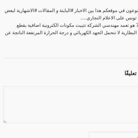
وعون في موقعكم هذا بين الاخبار #البايتة و المقالات #الاشهارية لبعض
ي تونس على الاعلام التجاري……
لعلمكم صدرت تقارير صحفية اثبتت ان المشكل في نوت 7 هو تعمد مهندسي الشركة تثبيت مكونات الكترونية اضافية بقطع
تف المذكور مما جعل البطارية لا تتحمل الجهد الكهربائي و درجة الحرارة المرتفعة الناتجة عن
عليقًا