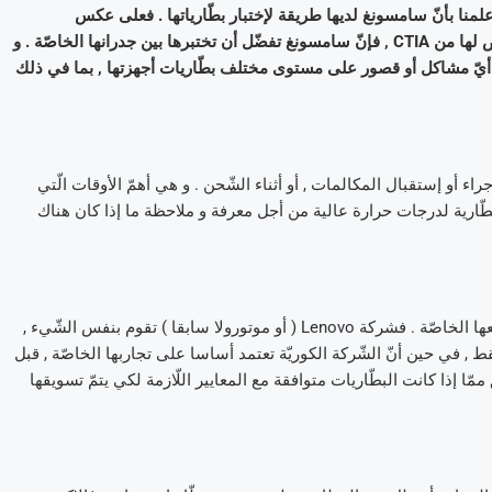
لمنا بأنّ سامسونغ لديها طريقة لإختبار بطّارياتها . فعلى عكس
الشّركات المنافسة الّتي ترسل بطّارياتها نحو المخابر المستقلّة المرخّص لها من CTIA , فإنّ سامسونغ تفضّل أن تختبرها بين جدرانها الخاصّة . و
جه أيّ مشاكل أو قصور على مستوى مختلف بطّاريات أجهزتها , بما في ذلك
جراء أو إستقبال المكالمات , أو أثناء الشّحن . و هي أهمّ الأوقات الّتي
لبطّارية لدرجات حرارة عالية من أجل معرفة و ملاحظة ما إذا كان هناك
شركة سامسونغ ليست الوحيدة الّتي تقوم بإختبار بطّارياتها داخل مصانعها الخاصّة . فشركة Lenovo ( أو موتورولا سابقا ) تقوم بنفس الشّيء ,
ط , في حين أنّ الشّركة الكوريّة تعتمد أساسا على تجاربها الخاصّة , قبل
ّن من التّحقّق ممّا إذا كانت البطّاريات متوافقة مع المعايير اللّازمة لكي يتمّ تسويقها