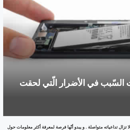
 السّبب في الأضرار الّتي لحقت
ا تزال تداعياته متواصلة . و يبدو أنّها فرصة لمعرفة أكثر معلومات حول