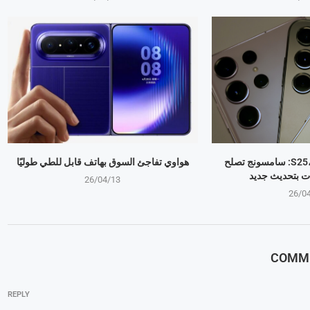
جالكسي S25، S24، S23: سامسونج تصلح
هواوي تفاجئ السوق بهاتف قابل للطي طوليًا
ت بتحديث جديد
26/04/13
26/0
REPLY