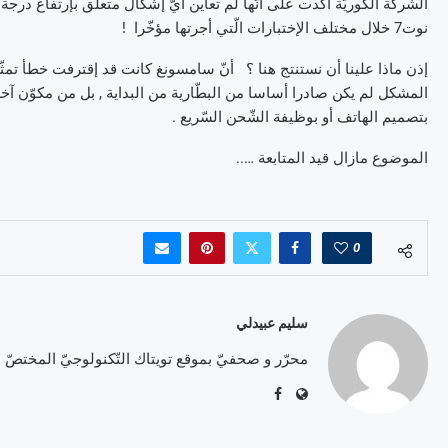
الشّركة الكوريّة أكّدت على أنّها لم تعاين أيّ إشكال متعلّق بإرتفاع 
نوت7 خلال مختلف الإختبارات الّتي أجرتها مؤخّرا !
إذن ماذا علينا أن نستنتج هنا ؟ أنّ سامسونغ كانت قد إقترفت خطأ تمثّل في 
المشكل لم يكن صادرا أساسا من البطّارية من البداية , بل من مكوّن آخر 
بتصميم الهاتف أو بوظيفة الشّحن السّريع .
الموضوع مازال قيد المتابعة …..
0
سليم عبيدلي
محرّر و صحفيّ بموقع تويتاك التّكنولوجيّ المختصّ