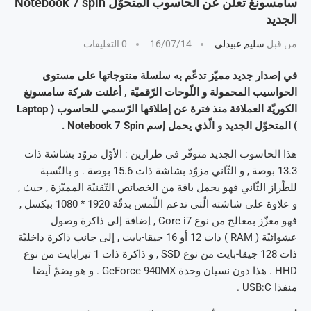
سامسونغ تعلن عن الحاسوب المتحوّل Notebook 7 spin
الجديد
من قبل
سليم عبيدلي
16/07/14
0 التعليقات
في إصدار جديد مميّز تدعّم به سلسلة منتوجاتها على مستوى
الحواسيب المحمولة و اللّوحات الرّقميّة , أعلنت شركة سامسونغ
الكوريّة العملاقة منذ فترة عن إطلاقها الرّسمي للحاسوب ( Laptop
) المتحوّل الجديد و الّذي يحمل إسم Notebook 7 Spin .
هذا الحاسوب الجديد متوفّر في طرازين : الأوّل مزوّد بشاشة ذات
13.3 بوصة , و الثّاني مزوّد بشاشة ذات 15.6 بوصة . و بالنّسبة
للطّراز الثّاني فهو يحمل باقة من الخصائص التّقنيّة المميّزة , حيث ,
و علاوة على شاشته الّتي تدعم اللّمس بدقّة 1920 * 1080 بيكسل ,
فهو معزّز بمعالج من نوع Core i7 , إضافة إلى ذاكرة وصول
عشوائيّة ( RAM ) ذات 12 أو 16 جيقا-بايت , إلى جانب ذاكرة داخليّة
ذات 128 جيقا-بايت من نوع SSD , و ذاكرة ذات 1 تيرابايت من نوع
HHD . هذا دون نسيان وحدة GeForce 940MX . و هو يضمّ أيضا
منفذا USB:C .