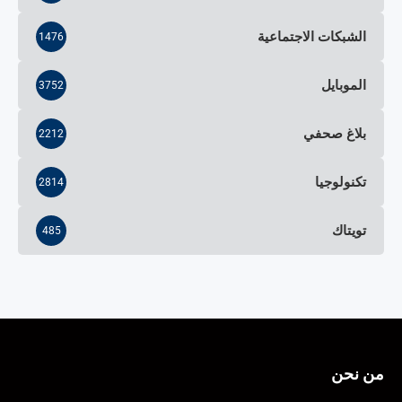
الشبكات الاجتماعية
1476
الموبايل
3752
بلاغ صحفي
2212
تكنولوجيا
2814
تويتاك
485
من نحن