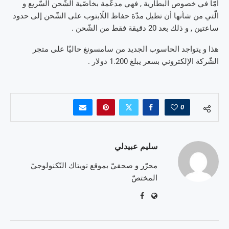
أمّا في خصوص البطّارية , فهي مدعّمة بخاصّية الشّحن السّريع و
الّتي من شأنها أن تطيل مدّة حفاظ اللّابتوب على الشّحن إلى حدود
ساعتين , و ذلك بعد 20 دقيقة فقط من الشّحن .
هذا و يتواجد الحاسوب الجديد من سامسونغ حاليّا على متجر
الشّركة الإلكتروني بسعر يبلغ 1.200 دولار .
0
سليم عبيدلي
محرّر و صحفيّ بموقع تويتاك التّكنولوجيّ
المختصّ