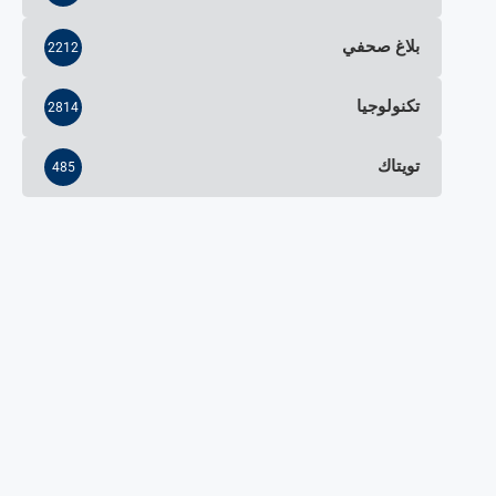
بلاغ صحفي
2212
تكنولوجيا
2814
تويتاك
485