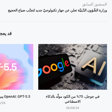
المنشور السابق
وزارة الشّؤون الدّينيّة تعلن عن جهاز تكنولوجيّ جديد لتجنّب ضياع الحجيج
قد يعجب
في جوجل، 75% من الكود مولّد بالذكاء
OpenAI: GPT-5.5 يبرمج المهام بذكاء متطور
الاصطناعي
4/24
26/04/24