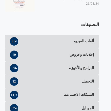
26/04/24
التصنيفات
ألعاب الفيديو
354
إعلانات وعروض
10
البرامج والأجهزة
396
التحميل
32
الشبكات الاجتماعية
1476
الموبايل
3752