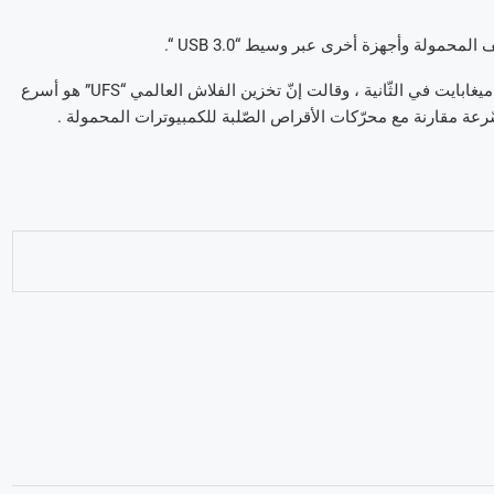
وكشفت الشّركة أنّ رقائق “UFS” الجديدة تدعم السّرعة إلى حدود 260 ميغابايت في الثّانية ، وقالت إنّ تخزين الفلاش العالمي “UFS” هو أسرع