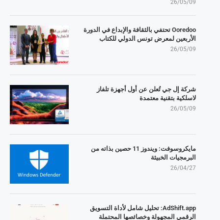
26/05/09
Ooredoo تحتفي بالثقافة والإبداع في الدورة
الأربعين لمعرض تونس الدولي للكتاب
26/05/09
شركة إل جي تُعلن عن أول أجهزة تلفاز
لاسلكية بتقنية معتمدة
26/05/09
مايكروسوفت: ويندوز 11 حصين بذاته من
البرمجيات الخبيثة
26/04/27
AdShift.app: تحليل شامل لأداة التسويق
الرقمي المجهولة وخصائصها المحتملة