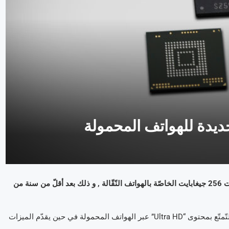
يدة للهواتف المحمولة
صرّحت شركة Samsung أنّها بدأت العمل على إنتاج رقائق الذّاكرة ذات 256 جيغابايت الخاصّة بالهواتف النّقّالة , و ذلك بعد أقلّ من سنة من
وقالت الشّركة الكوريّة الجنوبيّة إنّ هذا المنتوج الجديد سيساعد على التّمتّع بمحتوى “Ultra HD” عبر الهواتف المحمولة في حين يقدّم الميزات