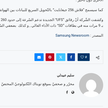
كما سيسمح “فلاش 256 جيغابايت” بالتّحويل السريع للبيانات بين الهواتف المحمولة وأجهزة أخرى عبر وسيط “USB 3.0 “.
بـ 9 مرات منه في بطاقات “SD” ذات الأداء العالي , و كذلك بضعفي السّرعة مقارنة مع محرّكات الأقراص الصّلبة للكمبيوترات المحمولة .
المصدر :
Samsung Newsroom
0
سليم عبيدلي
محرّر و صحفيّ بموقع تويتاك التّكنولوجيّ المختصّ