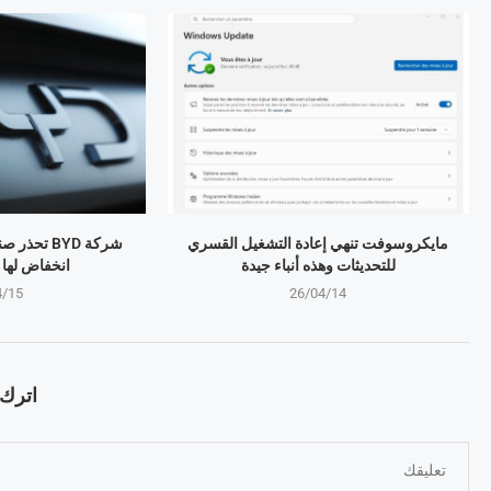
مايكروسوفت تنهي إعادة التشغيل القسري
شركة BYD تح
للتحديثات وهذه أنباء جيدة
انخفاض لها منذ 4 
4/15
26/04/14
اترك ت