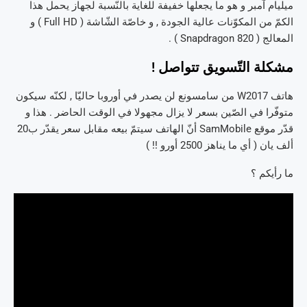
ميليام آمبر و هو ما يجعلها خفيفة للغاية بالنّسبة لجهاز يحمل هذا
الكمّ من المكوّنات عالية الجودة , و خاصّة الشّاشة ( Full HD ) و
المعالج ( Snapdragon 820 ) .
مشكلة التّسويق تتواصل !
هاتف W2017 من سامسونع لن يصدر في أوروبا حاليّا , لكنّه سيكون
متوفّرا في الصّين بسعر لا يزال مجهولا في الوقت الحاضر . هذا و
قدّر موقع SamMobile أنّ الهاتف سيتمّ بيعه مقابل سعر يقدّر ب20
ألف يان ( أي ما يناهز 2500 أورو !! )
ما رأيكم ؟