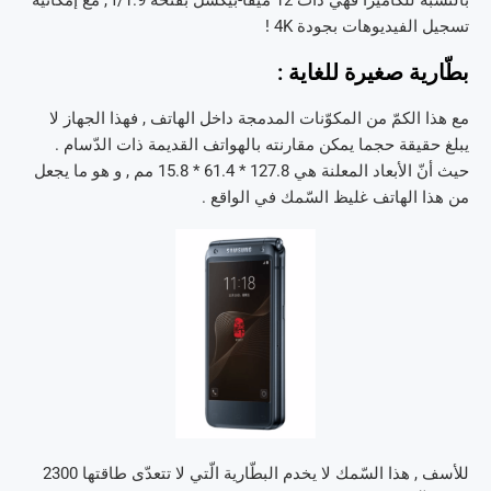
تسجيل الفيديوهات بجودة 4K !
بطّارية صغيرة للغاية :
مع هذا الكمّ من المكوّنات المدمجة داخل الهاتف , فهذا الجهاز لا
يبلغ حقيقة حجما يمكن مقارنته بالهواتف القديمة ذات الدّسام .
حيث أنّ الأبعاد المعلنة هي 127.8 * 61.4 * 15.8 مم , و هو ما يجعل
من هذا الهاتف غليظ السّمك في الواقع .
للأسف , هذا السّمك لا يخدم البطّارية الّتي لا تتعدّى طاقتها 2300