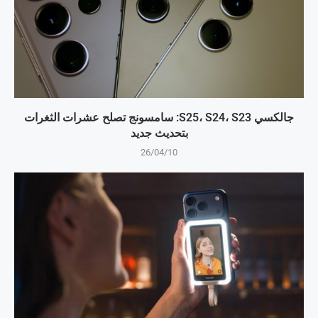
جالكسي S25، S24، S23: سامسونج تصلح عشرات الثغرات
بتحديث جديد
26/04/10