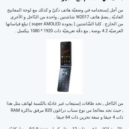
من أجل إستخدامه في وضعيّة هاتف ذكيّ و كذلك مع لوحة المفاتيح
العاديّة , يضمّ هاتف W2017 شاشتين , واحدة من الدّاخل و الأخرى
من الخارج . كلتا الشّاشتين ( بجودة super AMOLED ) تبلغ قياساتها
العرضيّة 4.2 بوصة , مع دقّة تعريفيّة ذات 1920 * 1080 بيكسل .
من الدّاخل , نجد طاقات إستيعاب غير عاديّة بالنّسبة لهاتف مثل هذا
, حيث نجد معالجا من نوع سناب دراغون 820 مرفق بذاكرة RAM
ذات 4 جيقا و سعة تخزين ذات 64 جيقا .
بالنّسبة للكاميرا فهي ذات 12 ميقا-بيكسل بفتحة f/1.9 , مع إمكانيّة