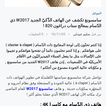
الموبايل
سامسونغ تكشف عن الهاتف الذّكيّ الجديد W2017 ذي
الدّسام بمعالج سناب دراغون 820 !
من قبل
سليم عبيدلي
16/11/05
0 التعليقات
إذا كنتم تحنّون إلى لوحة المفاتيح ذات الدّسام ( clavier à clapet )
على هواتفكم , و إذا كنتم تحلمون دائما أن تفتحوا هواتفكم و تجيبوا
على الإتّصالات مثل ما يفعل العملاء الفيديراليّون في الأفلام
الأمريكيّة في التّسعينات , إذن هاتف W2017 الجديد من سامسونغ ,
و مكوّناته عالية الجودة مصنوع من أجلكم !
تواصل شركة سامسونغ سياستها التّقليديّة في تطوير الهواتف ذات
الدّسام ( à clapet ) عالية الجودة و المشتغلة وفق نظام أندرويد و
المجهّزة بمكوّنات حديثة . و هاتف
سامسونغ W2017
للعام الماضي
ترك مكانه الآن لهاتف W2017 الّذي جعلنا نحلم أكثر !
هاتف ذي الدّسام مع كاميرا 4K :