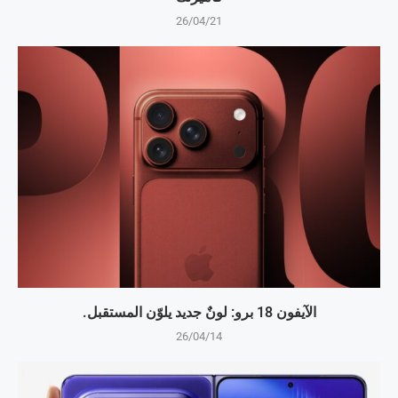
26/04/21
الآيفون 18 برو: لونٌ جديد يلوّن المستقبل.
26/04/14