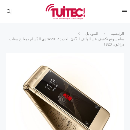
الرئيسية
الموبايل
سامسونغ تكشف عن الهاتف الذّكيّ الجديد W2017 ذي الدّسام بمعالج سناب
دراغون 820 !