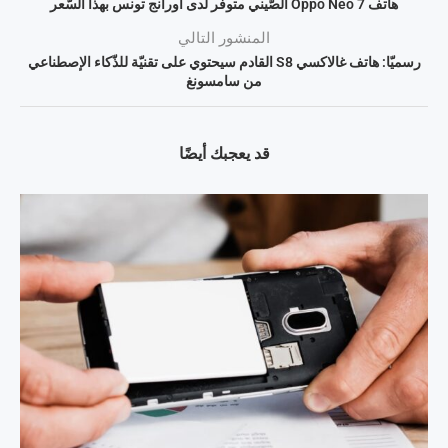
هاتف Oppo Neo 7 الصّيني متوفّر لدى أورانج تونس بهذا السّعر
المنشور التالي
رسميّا: هاتف غالاكسي S8 القادم سيحتوي على تقنيّة للذّكاء الإصطناعي
من سامسونغ
قد يعجبك أيضًا