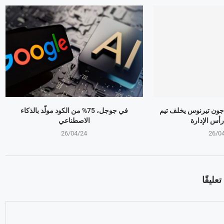
 جون تيرنوس يخلف تيم
في جوجل، 75% من الكود مولّد بالذكاء
أس الإدارة
الاصطناعي
26/04/24
26/0
عليقًا