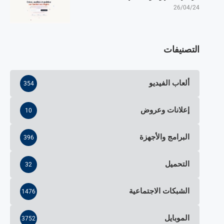
26/04/24
التصنيفات
ألعاب الفيديو
354
إعلانات وعروض
10
البرامج والأجهزة
396
التحميل
32
الشبكات الاجتماعية
1476
الموبايل
3752