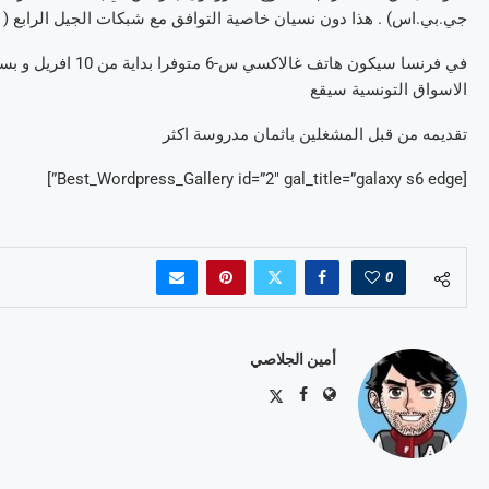
جي.بي.اس) . هذا دون نسيان خاصية التوافق مع شبكات الجيل الرابع ( 4ج) . و ستقع التغذية ببطارية 2600 ميليام بار في الساعة.
الاسواق التونسية سيقع
تقديمه من قبل المشغلين باثمان مدروسة اكثر
[Best_Wordpress_Gallery id=”2″ gal_title=”galaxy s6 edge”]
0
أمين الجلاصي