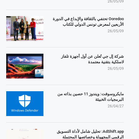
26/05/09
Ooredoo تحتفي بالثقافة والإبداع في الدورة
الأربعين لمعرض تونس الدولي للكتاب
26/05/09
شركة إل جي تُعلن عن أول أجهزة تلفاز
لاسلكية بتقنية معتمدة
26/05/09
مايكروسوفت: ويندوز 11 حصين بذاته من
البرمجيات الخبيثة
26/04/27
AdShift.app: تحليل شامل لأداة التسويق
الرقمي المجهولة وخصائصها المحتملة