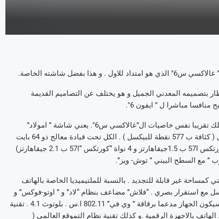
ه منحنية الجوانب لفت ال” غالاكسي س6-ادج ” الانظار بتصميمه المعدني الجميل و هو يختلف عن التصاميم القديمة
 منافسا مباشرا ل ” ايفون 6″.
و فيما يخص مميزاته التقنية لا يفاجئنا ال”غالاكسي 6 ” كثيرا باعتباره يملك تقريبا نفس خاصيات ال”غالاكسي س6″. يعني شاشة ” امولاد”
ممتازة ب 5.1 بوصات مع دقة ( “كواد”) عالي الجودة 2560*1440 بيكسل ( كثافة ب 577 نقطة للبيكسل ) . الكل تحت قيادة معالج ذو 64 بايت
مصمم من سامسونغ و ” اقزينوس 7420″ متكون من 8 نواة ( 4 نواة ” كورتكس ا57 ب 1.5جيقاهارتز و 4 نواة “كورتكس “ا57 ب 2.1 جيقاهارتز)
لتخزين لديكم الاختيار بين 64.32.16 او 128 جيقا-اوكتي كمساحة غير قابلة للتجديد . بالنسبة للملتيميديا الخاصة بالهاتف
 الاخير من الخلف جهاز استقبال ظهري ب16 ميقا-بيكسل مع استقرار بصري . “فلاش” مضاعف بنظام “لاد” و ” اوتو-فوكس” و
جهاز استقبال ب 5 ميقا-بيكسل من الامام . اخيرا و فيما يخص الاتصال سيكون الجهاز مدعما برقاقة ” وي في” 802.11 ا.س . بلوتوث 4.1 . تقنية
 . مخرج ميكروفون ( يو.اس.بي ) 2.0 بتقنية ربط الهاتف بالاجهزة الرقمية .و كذلك تقنية نظام التموقع العالمي (