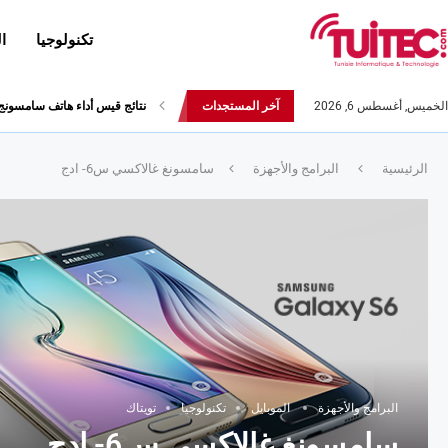
تكنولوجيا
ا
الخميس, أغسطس 6, 2026
آخر المستجدات
نتائج قيس أداء هاتف سامسونج Galaxy Fold لا تثير الإعج
الرئيسية
البرامج والأجهزة
سامسونغ غالاكسي س6- ادج
البرامج والأجهزة
الموبايل
تكنولوجيا
تويتاك
سامسونغ غالاكسي س6- ادج