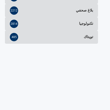
بلاغ صحفي
2212
تكنولوجيا
2814
تويتاك
485