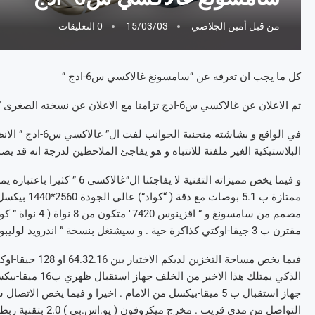
من قبل
أمين الجلاصي
15/03/03
0 التعليقات
كل ما يجب ان تعرفه عن “سامسونغ غالاكسي س6-ادج “
تم الاعلان عن غالاكسي س6-ادج تزامنا مع الاعلان عن نسخته الصغرى ” غالاكسي س6″ الذي هو امتداد للاول . و هذا بفضل شاشته الخاصة.
في الواقع و بشاشت
البلاستيكية الغير ملفتة للانتباه و هو يفاجئ الملاحظين لدرجة انه قد يصبح
مقترن ب 3 جيقا-اوكتي كذاكرة حية . و سيشتغل بنسخة ” اندرويد لوليبوب ” مع السطح البيني ” توش- ويز”.
فيما يخص مساحة ا
الذكي يمتلك هذا
التواصل من مدى قريب