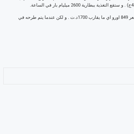
في فرنسا سيكون هاتف غالاكسي س-6 متوفرا بداية من 10 افريل و بسعر 849 اورو اي ما يقارب 1700د.ت . و لكن عندما يتم طرحه في