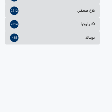
بلاغ صحفي
2212
تكنولوجيا
2814
تويتاك
485