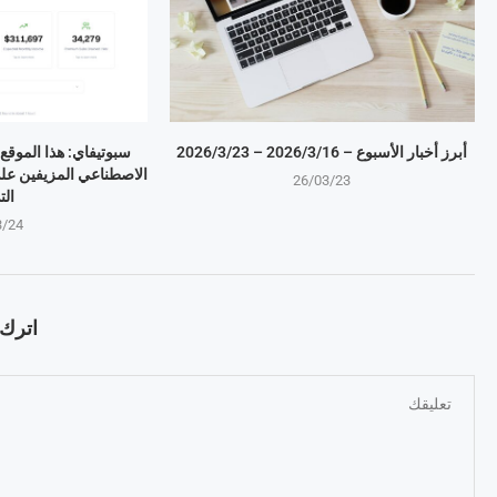
أبرز أخبار الأسبوع – 16‏/3‏/2026 – 23‏/3‏/2026
سبوتيفاي: هذا الموقع ي
الاصطناعي المزيفين على 
26/03/23
الت
3/24
اترك ت