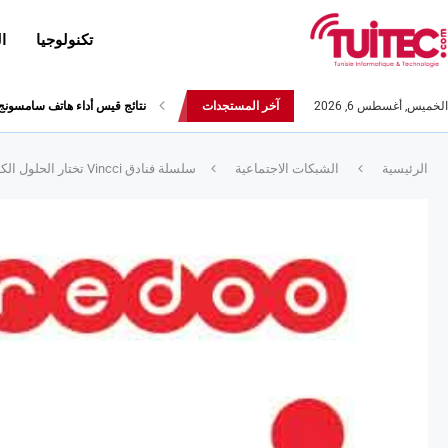
تكنولوجيا
ا
الخميس, أغسطس 6, 2026
آخر المستجدات
نتائج قيس أداء هاتف سامسونج Galaxy Fold لا تثير الإعج
الرئيسية
الشبكات الاجتماعية
سلسلة فنادق Vincci تختار الحلول الكاملة من Ooredoo Business :