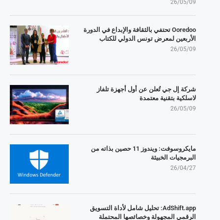
26/05/09
Ooredoo تحتفي بالثقافة والإبداع في الدورة
الأربعين لمعرض تونس الدولي للكتاب
26/05/09
شركة إل جي تُعلن عن أول أجهزة تلفاز
لاسلكية بتقنية معتمدة
26/05/09
مايكروسوفت: ويندوز 11 حصين بذاته من
البرمجيات الخبيثة
26/04/27
AdShift.app: تحليل شامل لأداة التسويق
الرقمي المجهولة وخصائصها المحتملة