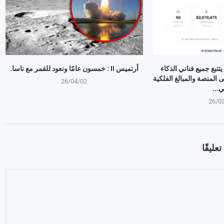
تتبع جميع فناني الذكاء
أرتميس II : خمسون عامًا ونعود للقمر مع ناسا.
المنصة والمبالغ الفلكية
26/04/02
ي...
26/0
عليقًا