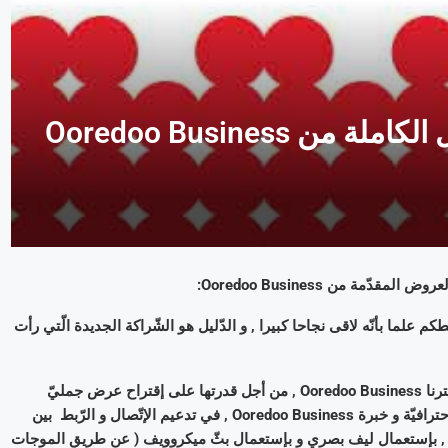
سلسلة فنادق Vincci تختار الحلول الكاملة من Ooredoo Business
 , بالتّأكيد , العرض الخاصّ للمحترفين من Ooredoo , و نحيطكم علما بأنّه لاقى نجاحا كبيرا , و الدّليل هو الشّراكة الجديدة الّتي رأت
هذا و صرّح السّيّد رياض عطيّة , المدير العام لسلسلة الفنادق : ” لقد إخترنا Ooredoo Business , من أجل قدرتها على إقتراح عرض جمليّ
يجمع بين الهاتف القارّ و الجوّال ” . مضيفا : ” نحن نعوّل على القيمة الإحترافيّة و خبرة Ooredoo Business , في تدعيم الإتّصال و الرّبط بين
عالية , بإستعمال ليف بصري و بإستعمال بثّ ميكروويف ( عن طريق الموجات