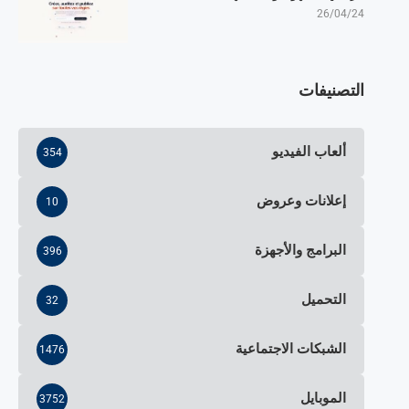
26/04/24
التصنيفات
ألعاب الفيديو
354
إعلانات وعروض
10
البرامج والأجهزة
396
التحميل
32
الشبكات الاجتماعية
1476
الموبايل
3752