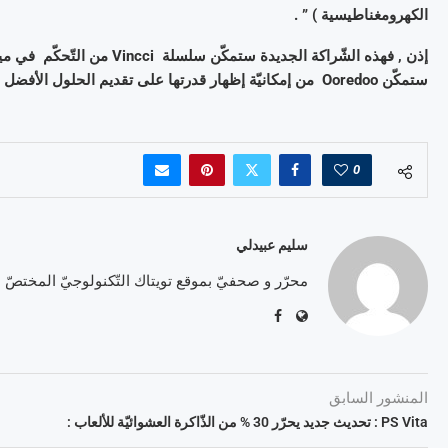
الكهرومغناطيسية ) ” .
إذن , فهذه الشّراكة الجديدة س
ستمكّن Ooredoo من إمكانيّة إظهار قدرتها على تقديم الحلول الأفضل مع جودة خدمات في مستوى تطلّعات المؤسّسات الوطنيّة و الدّوليّة .
0
سليم عبيدلي
محرّر و صحفيّ بموقع تويتاك التّكنولوجيّ المختصّ
المنشور السابق
PS Vita : تحديث جديد يحرّر 30 % من الذّاكرة العشوائيّة للألعاب :