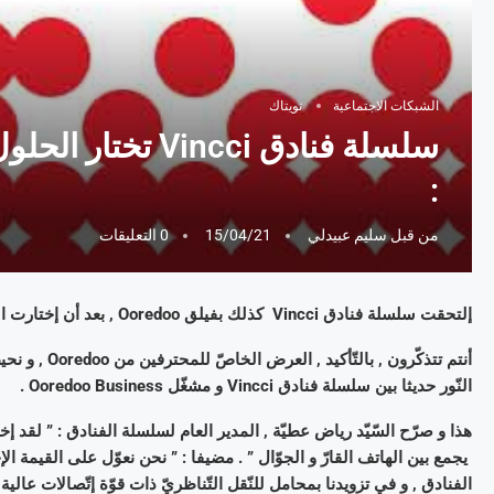
الشبكات الاجتماعية
تويتاك
:
من قبل
سليم عبيدلي
15/04/21
0 التعليقات
إلتحقت سلسلة فنادق Vincci كذلك بفيلق Ooredoo , بعد أن إختارت العروض المقدّمة من Ooredoo Business:
أنتم تتذكّرون
النّور حديثا بين سلسلة فنادق Vincci و مشغّل Ooredoo Business .
الفنادق , و في تزويدنا بمحامل للنّقل التّناظريّ ذات قوّة إتّصالات 