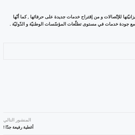
تمكّن سلسلة Vincci من التّحكّم في ميزانيّتها للإتّصالات و من إقتراح خدمات جديدة على حرفائها , كما أنّها
المنشور التالي
أغطية رفيعة جدّا !