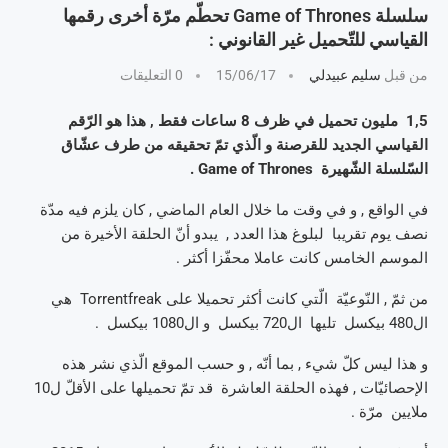
سلسلة Game of Thrones تحطّم مرّة أخرى رقمها
القياسي للتّحميل غير القانوني :
من قبل
سليم عبيدلي
15/06/17
0 التعليقات
1,5 مليون تحميل في ظرف 8 ساعات فقط , هذا هو الرّقم
القياسي الجديد للقرصنة و الّذي تمّ تحقيقه من طرف عشّاق
السّلسلة الشّهيرة Game of Thrones .
في الواقع , و في وقت ما خلال العام الماضي , كان يلزم فيه مدّة
نصف يوم تقريبا لبلوغ هذا العدد , يبدو أنّ الحلقة الأخيرة من
الموسم الخامس كانت عاملا محفّزا أكثر .
من ثمّ , النّوعيّة الّتي كانت أكثر تحميلا على Torrentfreak هي
ال480 بيكسل تليها ال720 بيكسل و ال1080 بيكسل .
و هذا ليس كلّ شيء , بما أنّه , و حسب الموقع الّذي نشر هذه
الإحصائيّات , فهذه الحلقة العاشرة قد تمّ تحميلها على الأقلّ ل10
ملايين مرّة .