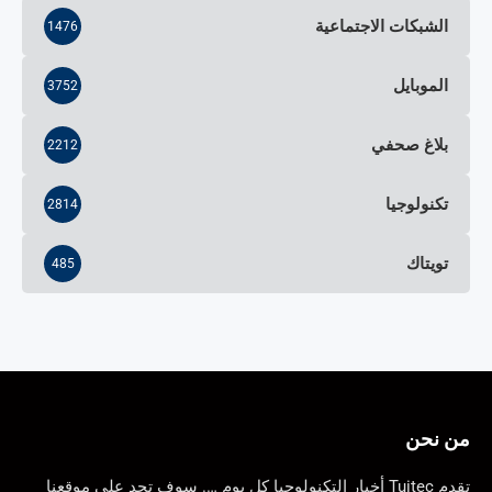
الشبكات الاجتماعية
1476
الموبايل
3752
بلاغ صحفي
2212
تكنولوجيا
2814
تويتاك
485
من نحن
تقدم Tuitec أخبار التكنولوجيا كل يوم …. سوف تجد على موقعنا