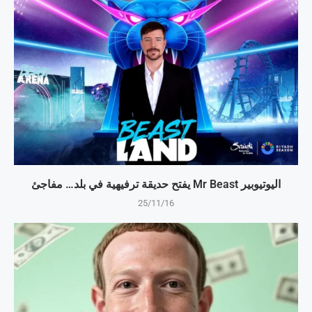
اليوتيوبير Mr Beast يفتح حديقة ترفيهية في بلد… مفاجئ
25/11/16