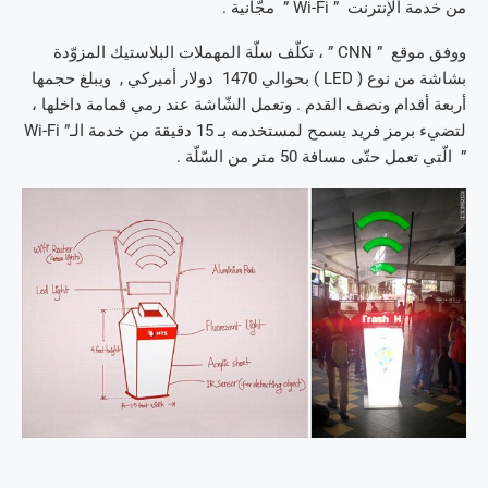
من خدمة الإنترنت ” Wi-Fi ” مجّانية .
ووفق موقع ” CNN ” ، تكلّف سلّة المهملات البلاستيك المزوّدة
بشاشة من نوع ( LED ) بحوالي 1470 دولار أميركي , ويبلغ حجمها
أربعة أقدام ونصف القدم . وتعمل الشّاشة عند رمي قمامة داخلها ،
لتضيء برمز فريد يسمح لمستخدمه بـ 15 دقيقة من خدمة الـ” Wi-Fi
” الّتي تعمل حتّى مسافة 50 متر من السّلّة .