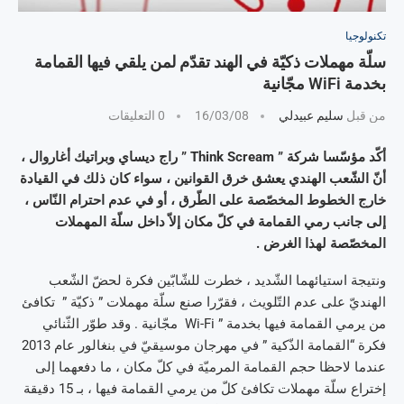
تكنولوجيا
سلّة مهملات ذكيّة في الهند تقدّم لمن يلقي فيها القمامة
بخدمة WiFi مجّانية
من قبل
سليم عبيدلي
16/03/08
0 التعليقات
أكّد مؤسّسا شركة ” Think Scream ” راج ديساي وبراتيك أغاروال ،
أنّ الشّعب الهندي يعشق خرق القوانين ، سواء كان ذلك في القيادة
خارج الخطوط المخصّصة على الطّرق ، أو في عدم احترام النّاس ،
إلى جانب رمي القمامة في كلّ مكان إلاّ داخل سلّة المهملات
المخصّصة لهذا الغرض .
ونتيجة استيائهما الشّديد ، خطرت للشّابّين فكرة لحضّ الشّعب
الهنديّ على عدم التّلويث ، فقرّرا صنع سلّة مهملات ” ذكيّة ” تكافئ
من يرمي القمامة فيها بخدمة ” Wi-Fi مجّانية . وقد طوّر الثّنائي
فكرة “القمامة الذّكية ” في مهرجان موسيقيّ في بنغالور عام 2013
عندما لاحظا حجم القمامة المرميّة في كلّ مكان ، ما دفعهما إلى
إختراع سلّة مهملات تكافئ كلّ من يرمي القمامة فيها ، بـ 15 دقيقة