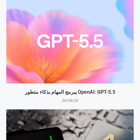
OpenAI: GPT-5.5 يبرمج المهام بذكاء متطور
26/04/24