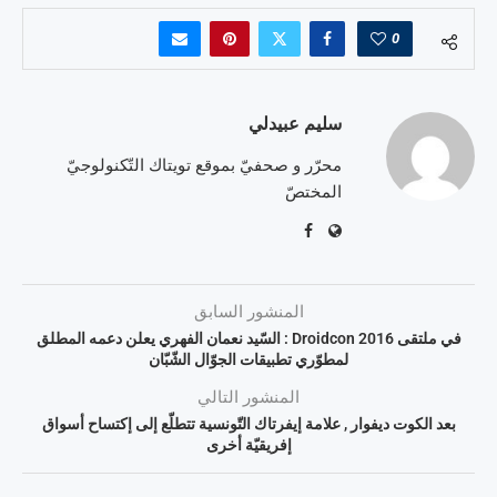
0
سليم عبيدلي
محرّر و صحفيّ بموقع تويتاك التّكنولوجيّ
المختصّ
المنشور السابق
في ملتقى Droidcon 2016 : السّيد نعمان الفهري يعلن دعمه المطلق
لمطوّري تطبيقات الجوّال الشّبّان
المنشور التالي
بعد الكوت ديفوار , علامة إيفرتاك التّونسية تتطلّع إلى إكتساح أسواق
إفريقيّة أخرى