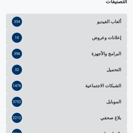
التصنيفات
ألعاب الفيديو
354
إعلانات وعروض
10
البرامج والأجهزة
396
التحميل
32
الشبكات الاجتماعية
1476
الموبايل
3752
بلاغ صحفي
2212