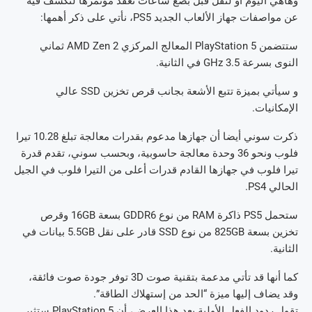
وهاهي اليوم أو لنقل قبل بضع ساعات تعقد مؤتمرها لتكشف فيه
عن مواصفات جهاز الألعاب الجديد PS5، نأتي على ذكر أهمها:
ستتضمن PlayStation 5 المعالج المركزي AMD Zen 2 ثماني
النوى بسرعة 3.5 GHz في الثانية.
و سيأتي بميزة تتبع الأشعة بجانب قرص تخزين SSD عالي
الإمكانيات.
ذكرت سوني أيضا أن جهازها مدعوم بقدرات معالجة تبلغ 10.28 تيرا
فلوب ونحو 36 وحدة معالجة حاسوبية، وبحسب سوني، تقدم قدرة
تيرا فلوب في جهازها القادم قدرات أعلى من التيرا فلوب في الجيل
الحالي PS4.
ستحمل PS5 ذاكرة RAM من نوع GDDR6 بسعة 16GB وقرص
تخزين بسعة 825GB من نوع SSD قادر على نقل 5.5GB بيانات في
الثانية.
كما أنها قد تأتي مدعمة بتقنية صوت 3D توفر جودة صوت فائقة،
وقد يضاف إليها ميزة “الحد من إستهلاك الطاقة”.
تقول ردود الفعل الأولية بعد هذا العرض، أن PlayStation 5 ستثير