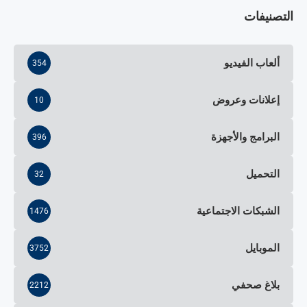
التصنيفات
ألعاب الفيديو
354
إعلانات وعروض
10
البرامج والأجهزة
396
التحميل
32
الشبكات الاجتماعية
1476
الموبايل
3752
بلاغ صحفي
2212