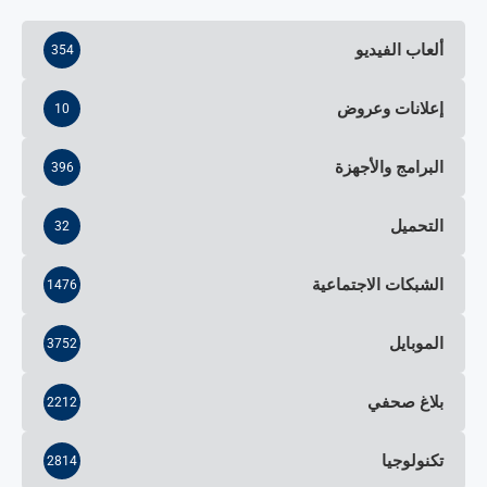
ألعاب الفيديو
354
إعلانات وعروض
10
البرامج والأجهزة
396
التحميل
32
الشبكات الاجتماعية
1476
الموبايل
3752
بلاغ صحفي
2212
تكنولوجيا
2814