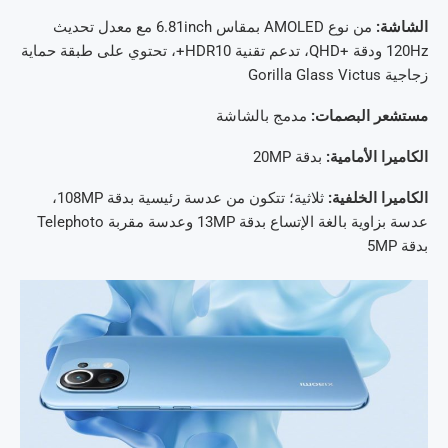
الشاشة:
من نوع AMOLED بمقاس 6.81inch مع معدل تحديث
120Hz ودقة +QHD، تدعم تقنية HDR10+، تحتوي على طبقة حماية
زجاجية Gorilla Glass Victus
مستشعر البصمات:
مدمج بالشاشة
الكاميرا الأمامية:
بدقة 20MP
الكاميرا الخلفية:
ثلاثية؛ تتكون من عدسة رئيسية بدقة 108MP،
عدسة بزاوية بالغة الإتساع بدقة 13MP وعدسة مقربة Telephoto
بدقة 5MP