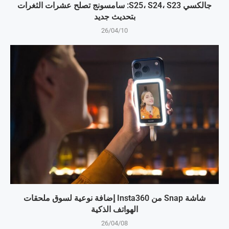
جالكسي S25، S24، S23: سامسونج تصلح عشرات الثغرات
بتحديث جديد
26/04/10
شاشة Snap من Insta360 إضافة نوعية لسوق ملحقات
الهواتف الذكية
26/04/08