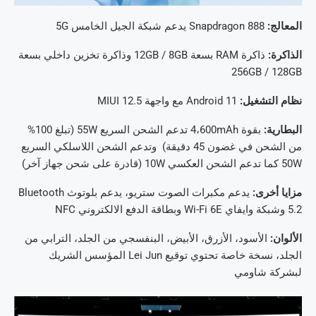
المعالج:
Snapdragon 888 يدعم شبكة الجيل الخامس 5G
الذاكرة:
ذاكرة RAM بسعة 12GB / 8GB وذاكرة تخزين داخلي بسعة
256GB / 128GB
نظام التشغيل:
Android 11 مع واجهة MIUI 12.5
البطارية:
بقوة 4،600mAh تدعم الشحن السريع 55W (تبلغ 100%
من الشحن في غضون 45 دقيقة) وتدعم الشحن اللاسلكي السريع
50W كما تدعم الشحن العكسي 10W (قادرة على شحن جهاز آخر)
مزايا أخرى:
يدعم مكبرات الصوت ستريو، يدعم بلوتوث Bluetooth
5.2 وشبكة وايفاي Wi-Fi 6E وبطاقة الدفع الالكتروني NFC
الألوان:
الأسود، الأزرق، الأبيض، البنفسجي من الجلد، الترابي من
الجلد، نسخة خاصة تحتوي توقيع Lei Jun المؤسس الشريك
لبشركة شاومي