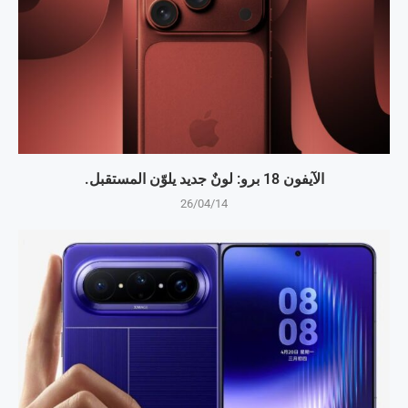
الآيفون 18 برو: لونٌ جديد يلوّن المستقبل.
26/04/14