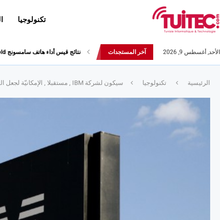
تكنولوجيا
ا
الأحد, أغسطس 9, 2026
آخر المستجدات
نتائج قيس أداء هاتف سامسونج Galaxy Fold لا تثير الإعجاب
الرئيسية
تكنولوجيا
سيكون لشركة IBM , مستقبلا , الإمكانيّة لجعل المعالجات الدّقيقة 4 مرّات أكثر قوّة :