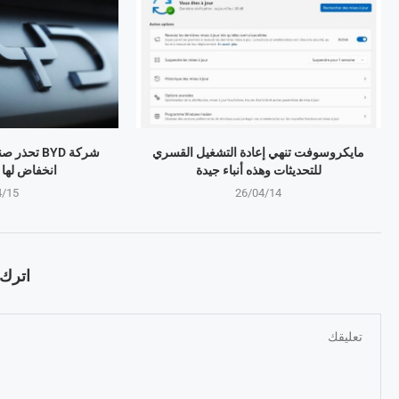
مايكروسوفت تنهي إعادة التشغيل القسري
شركة BYD تح
للتحديثات وهذه أنباء جيدة
انخفاض لها منذ 4 
4/15
26/04/14
اترك ت