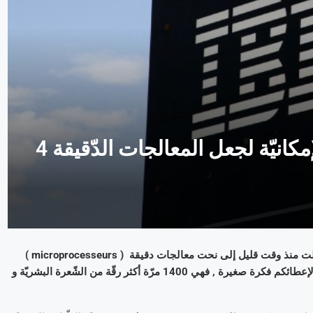
سيكون لشركة IBM , مستقبلا , الإمكانيّة لجعل المعالجات الدّقيقة 4
نجحت شركة IBM في تحقيق إنجاز من شأنه أن يثيرنا , فالشّركة توصّلت منذ وقت قليل إلى نحت معالجات دقيقة ( microprocesseurs )
ذات 7 نانومتر . إذا لم تكونوا تعرفون ماذا يمكن أن يمثّل هذا الأمر , و لإعطائكم فكرة صغيرة , فهي 1400 مرّة أكثر رقّة من الشّعرة البشريّة و