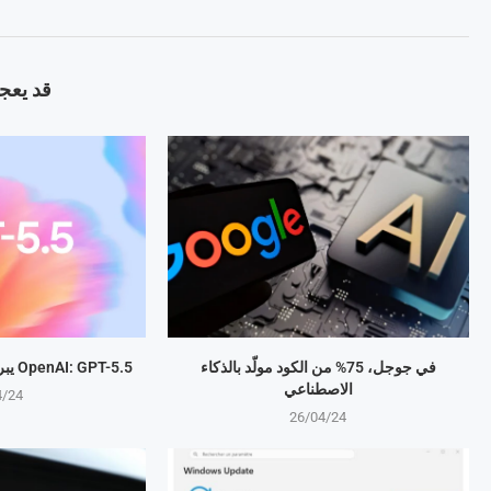
قد يعجب
في جوجل، 75% من الكود مولّد بالذكاء
OpenAI: GPT-5.5 يبرمج المهام بذكاء متطور
الاصطناعي
4/24
26/04/24