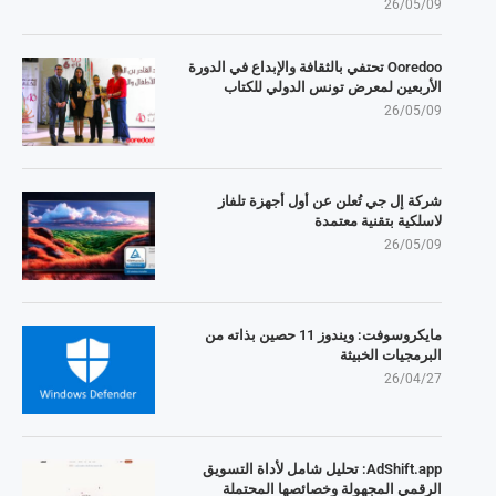
26/05/09
Ooredoo تحتفي بالثقافة والإبداع في الدورة
الأربعين لمعرض تونس الدولي للكتاب
26/05/09
شركة إل جي تُعلن عن أول أجهزة تلفاز
لاسلكية بتقنية معتمدة
26/05/09
مايكروسوفت: ويندوز 11 حصين بذاته من
البرمجيات الخبيثة
26/04/27
AdShift.app: تحليل شامل لأداة التسويق
الرقمي المجهولة وخصائصها المحتملة