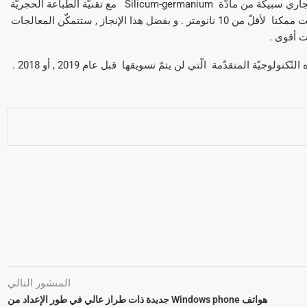
للوصول إلى تحقيق مثل هذا الإبتكار التّكنولوجي , إستعمل الإئتلاف التّجاري سبيكة من مادّة Silicum-germanium مع تقنيّة الطّباعة الحجريّة
( Lithographie ) بالأشعّة فوق البنفسجيّة القصوى , و هو ما يجعل النّحت ممكنا لأقلّ من 10 نانومتر . و بفضل هذا الإنجاز , ستتمكّن المعالجات
لوجيّة المتقدّمة الّتي لن يتمّ تسويقها قبل عام 2019 , أو 2018 .
المنشور التالي
هواتف Windows phone جديدة ذات طراز عالي في طور الإعداد من