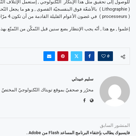
( processeurs ) في غضون الأعوام القليلة القادمة من أن تكون 4 مرّات أقوى .
إعلموا , مع هذا , أنّه يجب الإنتظار بضع سنين قبل التّمكّن من التّمتّع بهذه التّكنو
0
سليم عبيدلي
محرّر و صحفيّ بموقع تويتاك التّكنولوجيّ المختصّ
المنشور السابق
فايسبوك يطالب بإختفاء البرنامج المساعد Flash من Adobe .