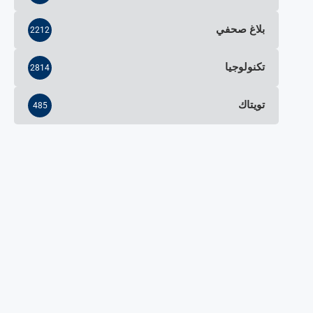
بلاغ صحفي
2212
تكنولوجيا
2814
تويتاك
485