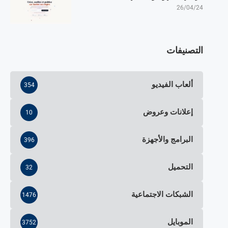
26/04/24
التصنيفات
ألعاب الفيديو
354
إعلانات وعروض
10
البرامج والأجهزة
396
التحميل
32
الشبكات الاجتماعية
1476
الموبايل
3752