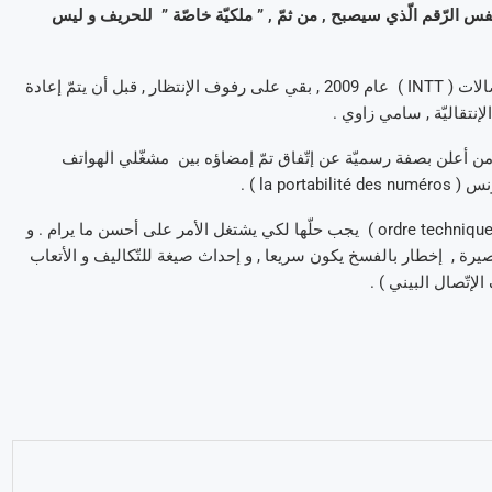
 الرّقم الّذي سيصبح , من ثمّ , ” ملكيّة خاصّة ” للحريف و ليس
هذا التّمشّي الّذي تمّ إنشاء فكرته بالفعل من طرف الهيئة الوطنيّة للإتّصالات ( INTT ) عام 2009 , بقي على رفوف الإنتظار , قبل أن يتمّ إعادة
إنتقاليّة , سامي زاوي .
هو من أعلن بصفة رسميّة عن إتّفاق تمّ إمضاؤه بين مشغّلي الهواتف
la p ) .
مع هذا , و حسب الوزير , فمازالت هناك مشاكل تخصّ التّرتيب التّقني ( ordre technique ) يجب حلّها لكي يشتغل الأمر على أحسن ما يرام . و
صيرة , إخطار بالفسخ يكون سريعا , و إحداث صيغة للتّكاليف و الأتعاب
لإتّصال البيني ) .