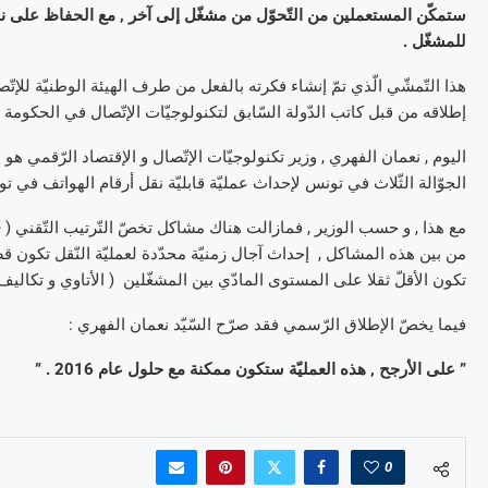
ستمكّن المستعملين من التّحوّل من مشغّل إلى آخر , مع الحفاظ على نفس
للمشغّل .
إطلاقه من قبل كاتب الدّولة السّابق لتكنولوجيّات الإتّصال في الحكومة ال
اليوم , نعمان الفهري , وزير تكنولوجيّات الإتّصال و الإقتصاد الرّقمي 
الجوّالة الثّلاث في تونس لإحداث عمليّة قابليّة نقل أرقام الهواتف في تونس ( ortabilité des numéros
من بين هذه المشاكل , إحداث آجال زمنيّة محدّدة لعمليّة النّقل تكون ق
تكون الأقلّ ثقلا على المستوى المادّي بين المشغّلين ( الأتاوي و تكاليف ا
فيما يخصّ الإطلاق الرّسمي فقد صرّح السّيّد نعمان الفهري :
” على الأرجح , هذه العمليّة ستكون ممكنة مع حلول عام 2016 . ”
0