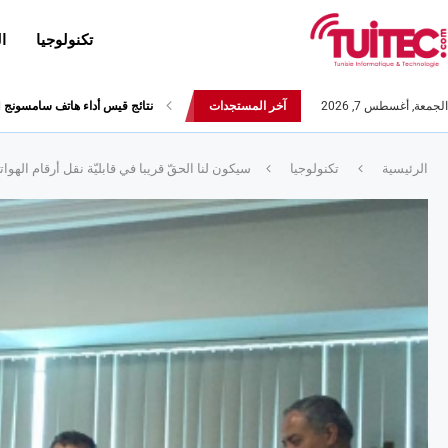
تكنولوجيا
ا
الجمعة, أغسطس 7, 2026
آخر المستجدات
أحدث إصدارات هواوي: هاتف “nova 8 SE” ينطلق رسميا مع أربع...
الرئيسية
تكنولوجيا
سيكون لنا الحقّ قريبا في قابليّة نقل أرقام الهو