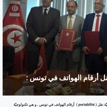
نقل أرقام الهواتف في تونس :
منذ بضعة أشهر ,تمّ تسريب أخبار حول إمكانيّة محتملة لوضع أسس قابليّة نقل ( portabilité ) أرقام الهواتف في تونس , و هي تكنولوجيّة