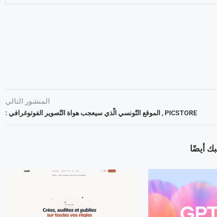
المنشور التالي
PICSTORE , الموقع التّونسي الّذي سيعجب هواة التّصوير الفوتوغرافي :
ك أيضًا