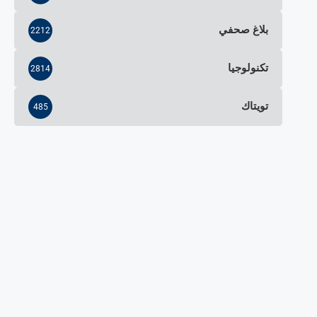
بلاغ صحفي
2212
تكنولوجيا
2814
تويتاك
485