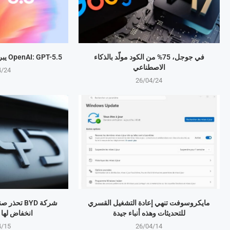
في جوجل، 75% من الكود مولّد بالذكاء
OpenAI: GPT-5.5 يبرمج المهام بذكاء متطور
الاصطناعي
4/24
26/04/24
مايكروسوفت تنهي إعادة التشغيل القسري
شركة BYD تح
للتحديثات وهذه أنباء جيدة
انخفاض لها منذ 4 
4/15
26/04/14