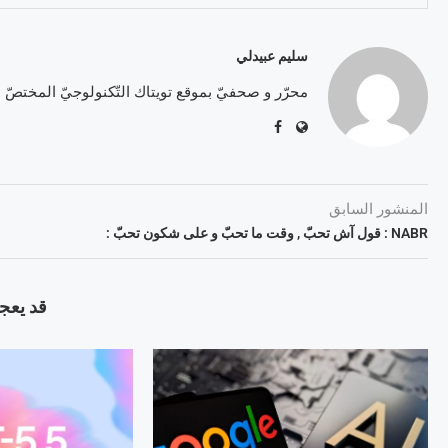
سليم عبيدلي
محرّر و صحفيّ بموقع تويتاك التّكنولوجيّ المختصّ
المنشور السابق
NABR : قول آش تحبّ , وقت ما تحبّ و على شكون تحبّ :
قد يعجب