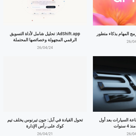
AdShift.app: تحليل شامل لأداة التسويق
الرقمي المجهولة وخصائصها المحتملة
26/0
26/04/24
ذر صناعة السيارات بعد أول
تحول القيادة في آبل: جون تيرنوس يخلف تيم
سنوات
كوك على رأس الإدارة
26/04/21
26/0