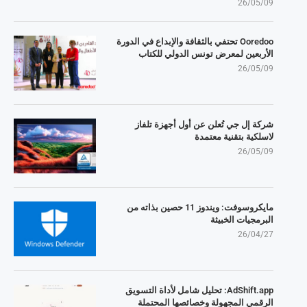
26/05/09
Ooredoo تحتفي بالثقافة والإبداع في الدورة
الأربعين لمعرض تونس الدولي للكتاب
26/05/09
شركة إل جي تُعلن عن أول أجهزة تلفاز
لاسلكية بتقنية معتمدة
26/05/09
مايكروسوفت: ويندوز 11 حصين بذاته من
البرمجيات الخبيثة
26/04/27
AdShift.app: تحليل شامل لأداة التسويق
الرقمي المجهولة وخصائصها المحتملة