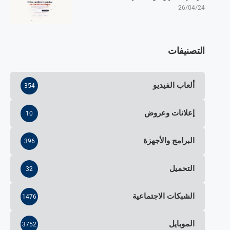
26/04/24
التصنيفات
ألعاب الفيديو
354
إعلانات وعروض
10
البرامج والأجهزة
396
التحميل
32
الشبكات الاجتماعية
1476
الموبايل
3752