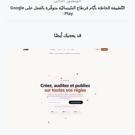
المنشور التالي
التّطبيقة الخاصّة بأيّام قرطاج السّينمائيّة متوفّرة بالفعل على Google
Play :
قد يعجبك أيضًا