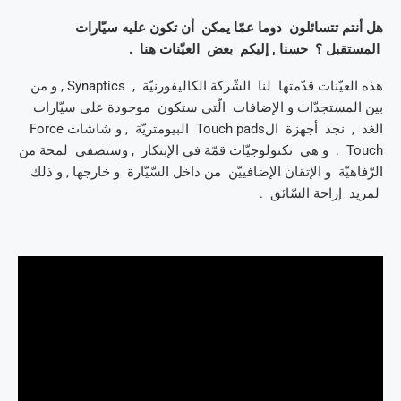
هل أنتم تتسائلون دوما عمّا يمكن أن تكون عليه سيّارات
المستقبل ؟ حسنا , إليكم بعض العيّنات هنا .
هذه العيّنات قدّمتها لنا الشّركة الكاليفورنيّة , Synaptics , و من
بين المستجدّات و الإضافات الّتي ستكون موجودة على سيّارات
الغد , نجد أجهزة الTouch pads البيومتريّة , و شاشات Force
Touch . و هي تكنولوجيّات قمّة في الإبتكار , وستضفي لمحة من
الرّفاهيّة و الإتقان الإضافييّن من داخل السّيّارة و خارجها , و ذلك
لمزيد إراحة السّائق .