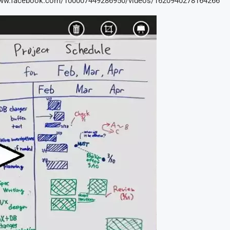
www.facebook.com/100007449286950/videos/1620940278164266/