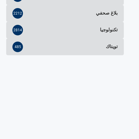
بلاغ صحفي
2212
تكنولوجيا
2814
تويتاك
485