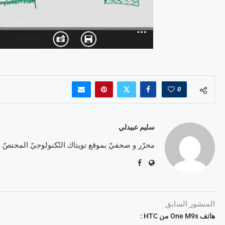
0
سليم عبيدلي
محرّر و صحفيّ بموقع تويتاك التّكنولوجيّ المختصّ
المنشور السابق
هاتف One M9s من HTC :