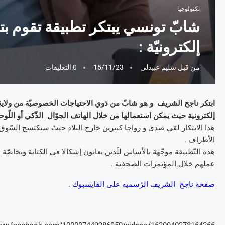
تكنولوجيا
شابّ تونسي يبتكر تطبيقة تقوم بتحو
إلكترونيّة :
من قبل
سليم عبيدلي
15/11/23
0 التعليقات
ابتكر ناجح الشريف و هو شابّ من ذوي الاحتياجات الخصوصيّة من ولاية 
إلكترونية حيث يمكن استعمالها من خلال الهاتف الجوّال الذّكي أو اللّوح
هذا الابتكار لقي صدى و رواجا كبيرين خارج البلاد حيث سيكتسح السّوق الب
الأطراف .
هذه التّطبيقة موجّهة بالأساس للّذين يعانون إشكالا في الكتابة وبخاصّ
عملهم خلال المؤتمرات الصحفية .
صفحة ناجح الشريف الرّسمية على الفايسبوك .