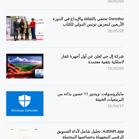
26/05/09
Ooredoo تحتفي بالثقافة والإبداع في الدورة
الأربعين لمعرض تونس الدولي للكتاب
26/05/09
شركة إل جي تُعلن عن أول أجهزة تلفاز
لاسلكية بتقنية معتمدة
26/05/09
مايكروسوفت: ويندوز 11 حصين بذاته من
البرمجيات الخبيثة
26/04/27
AdShift.app: تحليل شامل لأداة التسويق
الرقمي المجهولة وخصائصها المحتملة