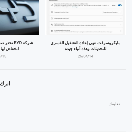
مايكروسوفت تنهي إعادة التشغيل القسري
شركة BYD تح
للتحديثات وهذه أنباء جيدة
انخفاض لها منذ 4 
4/15
26/04/14
اترك ت