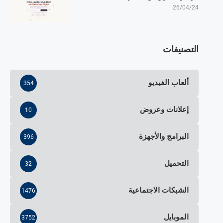
26/04/24
التصنيفات
ألعاب الفيديو
354
إعلانات وعروض
10
البرامج والأجهزة
396
التحميل
32
الشبكات الاجتماعية
1476
الموبايل
3752