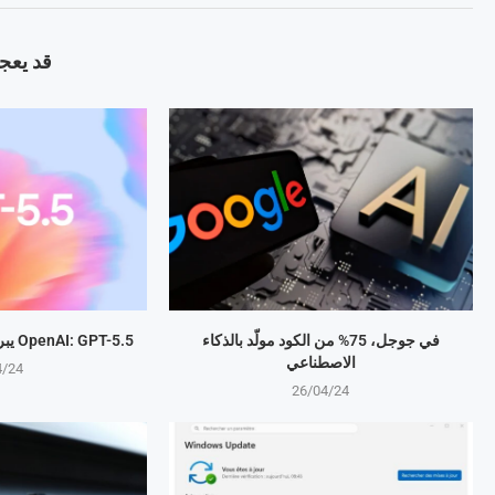
قد يعجب
في جوجل، 75% من الكود مولّد بالذكاء
OpenAI: GPT-5.5 يبرمج المهام بذكاء متطور
الاصطناعي
4/24
26/04/24