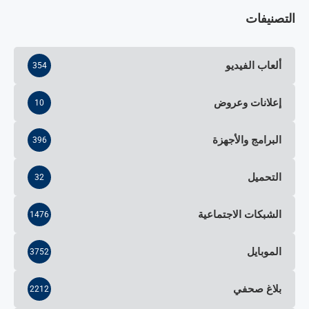
التصنيفات
ألعاب الفيديو
354
إعلانات وعروض
10
البرامج والأجهزة
396
التحميل
32
الشبكات الاجتماعية
1476
الموبايل
3752
بلاغ صحفي
2212