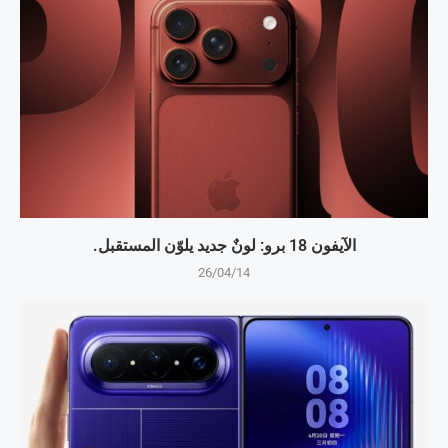
الآيفون 18 برو: لونٌ جديد يلوّن المستقبل.
26/04/14