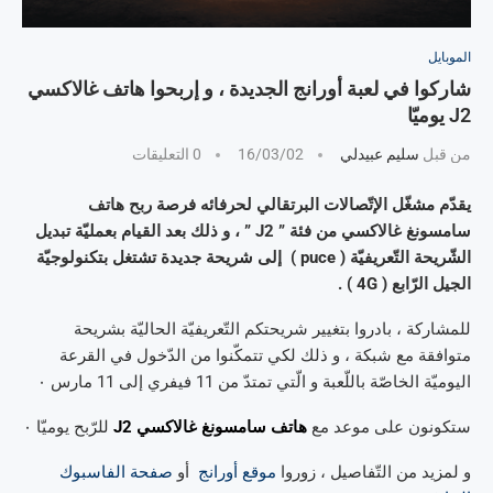
الموبايل
شاركوا في لعبة أورانج الجديدة ، و إربحوا هاتف غالاكسي
J2 يوميّا
من قبل
سليم عبيدلي
16/03/02
0 التعليقات
يقدّم مشغّل الإتّصالات البرتقالي لحرفائه فرصة ربح هاتف
سامسونغ غالاكسي من فئة ” J2 ” ، و ذلك بعد القيام بعمليّة تبديل
الشّريحة التّعريفيّة ( puce ) إلى شريحة جديدة تشتغل بتكنولوجيّة
الجيل الرّابع ( 4G ) .
للمشاركة ، بادروا بتغيير شريحتكم التّعريفيّة الحاليّة بشريحة
متوافقة مع شبكة ، و ذلك لكي تتمكّنوا من الدّخول في القرعة
اليوميّة الخاصّة باللّعبة و الّتي تمتدّ من 11 فيفري إلى 11 مارس ٠
ستكونون على موعد مع
هاتف سامسونغ غالاكسي J2
للرّبح يوميّا ٠
و لمزيد من التّفاصيل ، زوروا
موقع أورانج
أو
صفحة الفاسبوك