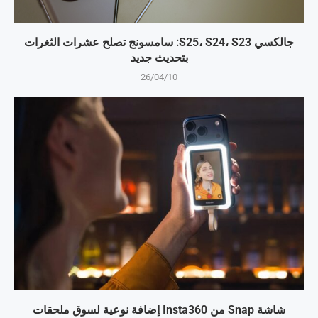
جالكسي S25، S24، S23: سامسونج تصلح عشرات الثغرات
بتحديث جديد
26/04/10
شاشة Snap من Insta360 إضافة نوعية لسوق ملحقات