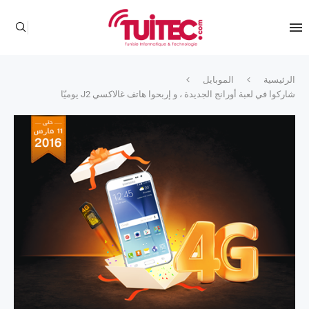
الرئيسية
الموبايل
شاركوا في لعبة أورانج الجديدة ، و إربحوا هاتف غالاكسي J2 يوميّا