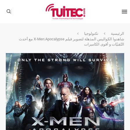
الرئيسية
تكنولوجيا
شاهدوا الكواليس المذهلة لتصوير فيلم X-Men:Apocalypse مع أحدث
التّقنيّات و أقوى الكاميرات