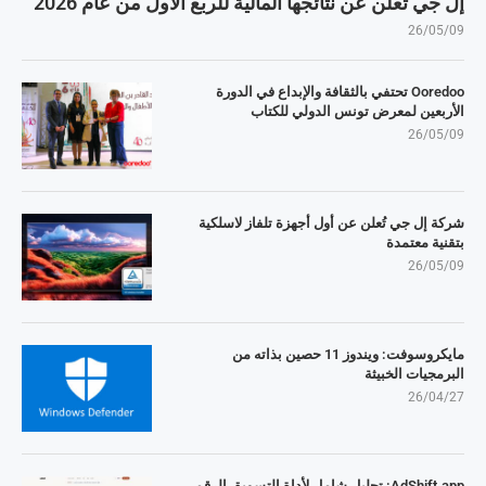
إل جي تُعلن عن نتائجها المالية للربع الأول من عام 2026
26/05/09
Ooredoo تحتفي بالثقافة والإبداع في الدورة
الأربعين لمعرض تونس الدولي للكتاب
26/05/09
شركة إل جي تُعلن عن أول أجهزة تلفاز لاسلكية
بتقنية معتمدة
26/05/09
مايكروسوفت: ويندوز 11 حصين بذاته من
البرمجيات الخبيثة
26/04/27
AdShift.app: تحليل شامل لأداة التسويق الرقمي