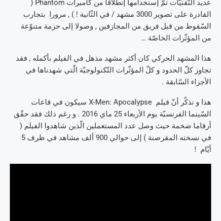
عديد التّقنيّات تمّ إستخدامها إنطلاقا من كاميرات Phantom (
القادرة على تصوير 3000 مشهد / في الثّانية ! ) , مرورا بتجارب
السّقوط من قبل فريق من المجازفين , وصولا إلى حزمة متنوّعة
من المؤثّرات الخاصّة …
هذا المشهد الحركي كان أكثر مشهد مذهل في الفيلم بأكمله , فقد
تجاوز كلّ الحدود و كلّ المؤثّرات التّكنولوجيّة الّتي شهدناها في
الأجزاء السّابقة .
هذا و نذكّر أنّ فيلم X-Men: Apocalypse سيكون في قاعات
السّينما الفرنسيّة يوم الأربعاء 25 ماي 2016 . و رغم ذلك فقد حقّق
أرقاما ضخمة حيث وصل عدد المستعملين الّذين شاهدوا الفيلم (
في نسخته المقرصنة ) إلى حوالي 900 ألف مشاهد في ظرف 5
أيّام !