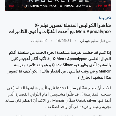
تكنولوجيا
شاهدوا الكواليس المذهلة لتصوير فيلم X-
Men:Apocalypse مع أحدث التّقنيّات و أقوى الكاميرات
من قبل
سليم عبيدلي
16/05/31
0 التعليقات
إذا كنتم قد حظيتم بفرصة مشاهدة الجزء الجديد من سلسلة أفلام
الخيال العلمي X-Men : Apocalypse , فالأكيد أنّكم أعجبتم كثيرا
بالمشهد الّذي يظهر فيه Quick Silver و هو ينقذ تلاميذ مدرسة
Manoir و في وقت قياسي , من إنفجار هائل ! لكن كيف تمّ تصوير
هذا المشهد الخارق ؟
الأكيد أنّ جميع عشّاق سلسلة X-Men , و الّذين شاهدوا الفيلم ( في
نسخته المقرصنة ) , قد ظلّوا مشدوهين أمام الثّواني القصيرة الّتي
أنقذ فيها Quick silver سكّان Manoir . و الأكيد أنّ الفيلم كان بمثابة
تجربة رهيبة و فريدة في آن واحد لصنّاعه .