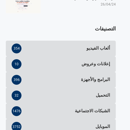
26/04/24
التصنيفات
ألعاب الفيديو
354
إعلانات وعروض
10
البرامج والأجهزة
396
التحميل
32
الشبكات الاجتماعية
1476
الموبايل
3752