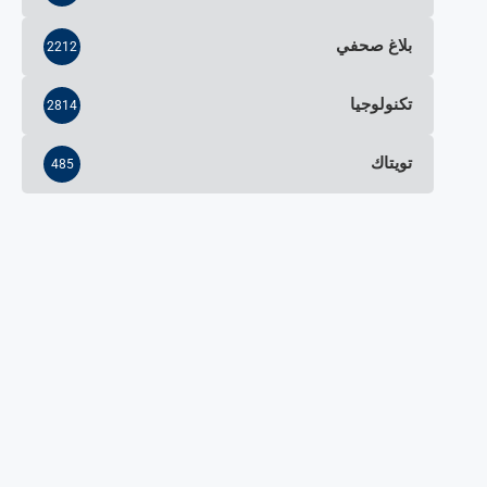
بلاغ صحفي
2212
تكنولوجيا
2814
تويتاك
485