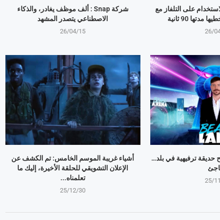
استخدام على التلفاز مع
شركة Snap : ألف موظف يغادر، والذكاء
مدتها 90 ثانية
الاصطناعي يتصدر المشهد
26/04/15
26/0
وبير Mr Beast يفتح حديقة ترفيهية في بلد…
أشياء غريبة الموسم الخامس: تم الكشف عن
اجئ
الإعلان التشويقي للحلقة الأخيرة، إليك ما
تعلمناه...
25/1
25/12/30