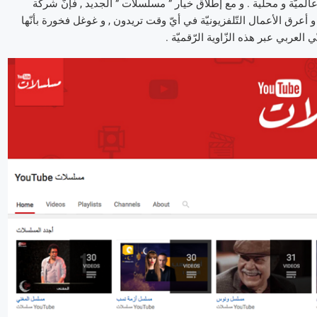
لميّة و محلّية . و مع إطلاق خيار ” مسلسلات ” الجديد , فإنّ شركة
عرق الأعمال التّلفزيونيّة في أيّ وقت تريدون , و غوغل فخورة بأنّها
عربي عبر هذه الزّاوية الرّقميّة .