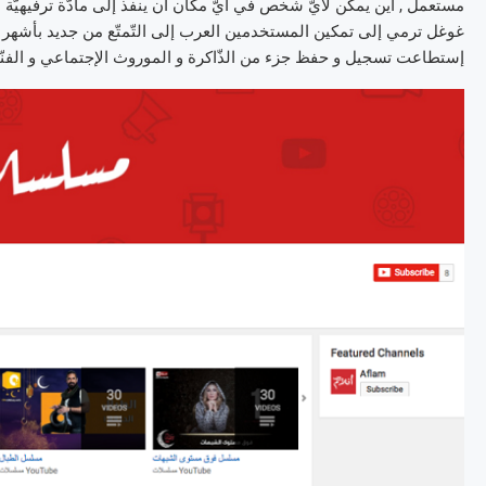
مستعمل , أين يمكن لأيّ شخص في أيّ مكان أن ينفذ إلى مادّة ترفيهيّة عا
غوغل ترمي إلى تمكين المستخدمين العرب إلى التّمتّع من جديد بأشهر و أ
إستطاعت تسجيل و حفظ جزء من الذّاكرة و الموروث الإجتماعي و الفنّي ال