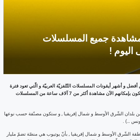
لمشاهدة جميع المسلسلات
ى اليوم !
شبكة Youtube منذ أيّام قليلة عن إطلاق خيار جديد يضمّ 500 من أفضل و أشهر أيقونات المسلسلات التّلفزيّة العربيّة و الّتي تعود فترة
إنتاجها من سنة 1962 إلى يومنا هذا , و هذا ما يعني أنّ المستعملين سيكون بإمكانهم الآن مشاهدة أكثر من 7 آلاف ساعة من المسلسلات
ن بلدان الشّرق الأوسط و شمال إفريقيا , و ستكون مصنّفة حسب نوعها
ونس …) .
قة الشّرق الأوسط و شمال إفريقيا , بأنّ يوتيوب هي منصّة تضمّ مليار