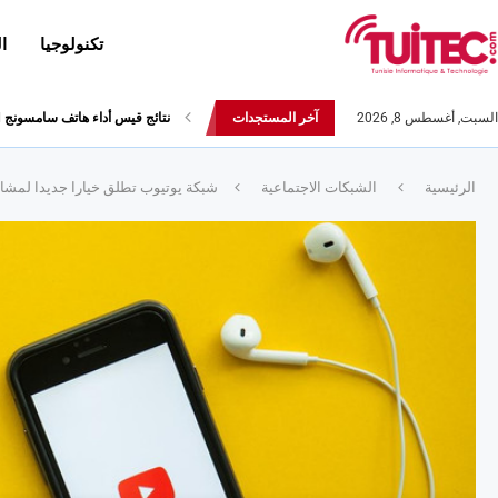
تكنولوجيا
ا
السبت, أغسطس 8, 2026
آخر المستجدات
أحدث إصدارات هواوي: هاتف “nova 8 SE” ينطلق رسميا مع أربع...
نتائج قيس أداء هاتف سامسونج Galaxy Fold لا تثير الإعجاب
الرئيسية
الشبكات الاجتماعية
شبكة يوتيوب تطلق خيارا جديدا لمشاهدة 