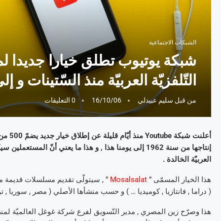
الشبكات الاجتماعية
شبكة يوتيوب تطلق خيارا جديدا 
التّلفزيّة العربيّة منذ السّتينات و إل
من قبل
سليم عبيدلي
16/10/06
0 التعليقات
أعلنت 
العربيّة الخالدة .
هذا الخيار المسمّى ”
Mosalsalat
” , سيتولّى تقديم مسلسلات قديمة م
( دراما , فانتازيا , كوميديا … ) و حسب منشأها الأصلي ( مصر , سوريا , ت
هذا وصرّح زين المصري , مدير التّسويق لفرع شركة غوغل العالميّة لمنط