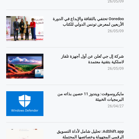
26/05/09
Ooredoo تحتفي بالثقافة والإبداع في الدورة
الأربعين لمعرض تونس الدولي للكتاب
26/05/09
شركة إل جي تُعلن عن أول أجهزة تلفاز
لاسلكية بتقنية معتمدة
26/05/09
مايكروسوفت: ويندوز 11 حصين بذاته من
البرمجيات الخبيثة
26/04/27
AdShift.app: تحليل شامل لأداة التسويق
الرقمي المجهولة وخصائصها المحتملة