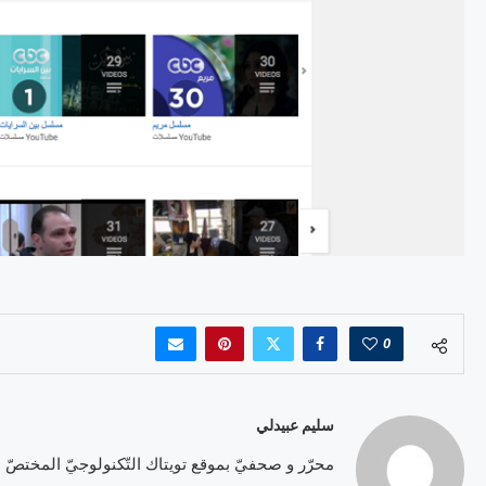
0
سليم عبيدلي
محرّر و صحفيّ بموقع تويتاك التّكنولوجيّ المختصّ