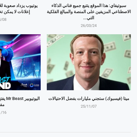
سبوتيفاي: هذا الموقع يتتبع جميع فناني الذكاء
يوتيوب يزداد صعوبة لل
الاصطناعي المزيفين على المنصة والمبالغ الفلكية
إعلانات لا يمكن تخطيها 
التي...
4/08
26/03/24
ميتا (فيسبوك) ستجني مليارات بفضل الاحتيالات
اليوتي
مف
25/11/07
1/16