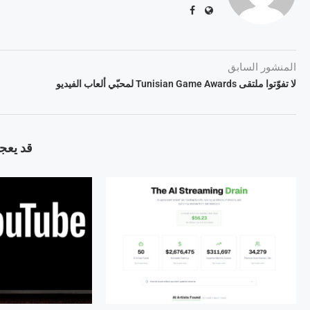
المنشور السابق
لا تفوّتوا ملتقى Tunisian Game Awards لمحبّي ألعاب الفيديو
قد يعجب