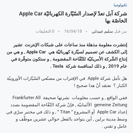
تكنولوجيا
شركة آبل تعدّ لإصدار السّيّارة الكهربائيّة Apple Car
الخاصّة بها
من قبل
سليم عبيدلي
16/04/18
0 التعليقات
إنتشرت معلومة مذهلة منذ ساعات على شبكات الإنترنت تشير
إلى الكشف عن تصميم لسيّارة كهربائيّة هي Apple Car , و هي من
إنتاج الشّركة الأمريكيّة للتّفّاحة المقضومة , و ستكون متوفّرة في
عام 2019 , و ذلك لمنافسة شركة Tesla .
هل تأمل شركة Apple في الإقتراب من مصنّعي السّيّارات الأوروبيّة
الكبار ؟ نعتقد أنّ هذا صحيح !
ففي الواقع , و حسب معلومات نشرتها صحيفة Frankfurter All
gemeine Zeitung الألمانيّة , فإنّ شركة التّفّاحة المقضومة بصدد
إعداد Apple Car أو المشروع ” Titan ” , و ذلك في مختبر سرّي في
وسط مدينة برلين , أين يتواجد بالفعل حوالي عشرين موظّف و
عامل و تقني .