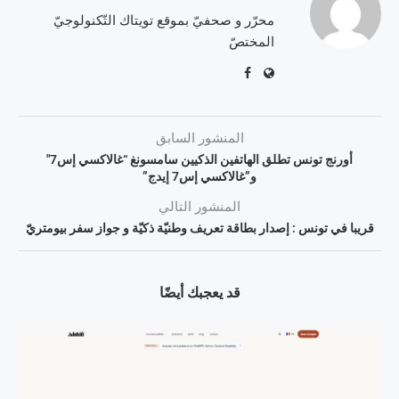
محرّر و صحفيّ بموقع تويتاك التّكنولوجيّ
المختصّ
المنشور السابق
أورنج تونس تطلق الهاتفين الذكيين سامسونغ “غالاكسي إس7″
و”غالاكسي إس7 إيدج”
المنشور التالي
قريبا في تونس : إصدار بطاقة تعريف وطنيّة ذكيّة و جواز سفر بيومتريّ
قد يعجبك أيضًا