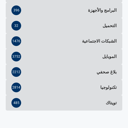
البرامج والأجهزة
396
التحميل
32
الشبكات الاجتماعية
1476
الموبايل
3752
بلاغ صحفي
2212
تكنولوجيا
2814
تويتاك
485