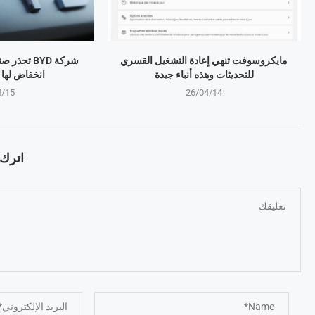
مايكروسوفت تنهي إعادة التشغيل القسري
شركة BYD تح
للتحديثات وهذه أنباء جيدة
انخفاض لها منذ 4 
4/15
26/04/14
اترك ت