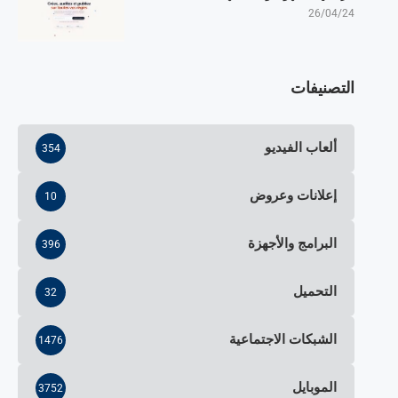
26/04/24
التصنيفات
ألعاب الفيديو
354
إعلانات وعروض
10
البرامج والأجهزة
396
التحميل
32
الشبكات الاجتماعية
1476
الموبايل
3752