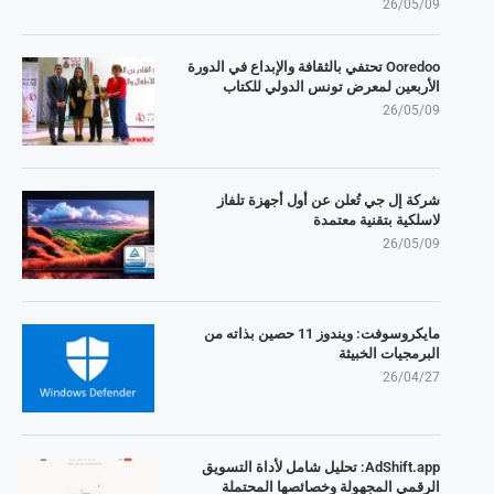
26/05/09
Ooredoo تحتفي بالثقافة والإبداع في الدورة
الأربعين لمعرض تونس الدولي للكتاب
26/05/09
شركة إل جي تُعلن عن أول أجهزة تلفاز
لاسلكية بتقنية معتمدة
26/05/09
مايكروسوفت: ويندوز 11 حصين بذاته من
البرمجيات الخبيثة
26/04/27
AdShift.app: تحليل شامل لأداة التسويق
الرقمي المجهولة وخصائصها المحتملة