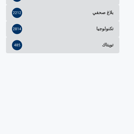
بلاغ صحفي
2212
تكنولوجيا
2814
تويتاك
485