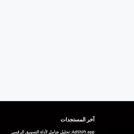
آخر المستجدات
AdShift.app: تحليل شامل لأداة التسويق الرقمي