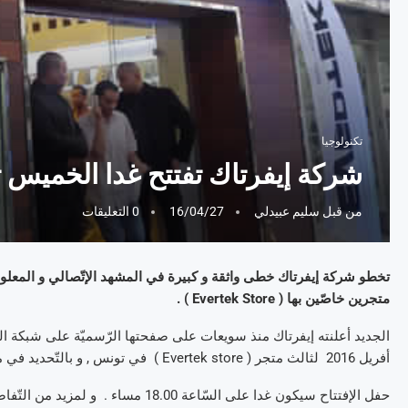
تكنولوجيا
شركة إيفرتاك تفتتح غدا الخميس ث
من قبل
سليم عبيدلي
16/04/27
0 التعليقات
تخطو شركة إيفرتاك خطى واثقة و كبيرة في المشهد الإتّصالي و المعلوم
متجرين خاصّين بها ( Evertek Store ) .
أفريل 2016 لثالث متجر ( Evertek store ) في تونس , و بالتّحديد في منطقة المنار 2 .
حفل الإفتتاح سيكون غدا على السّاعة 18.00 مساء . و لمزيد من التّفاصيل , زوروا الصّفحة الرّسميّة لإيفرتاك على فايسبوك .