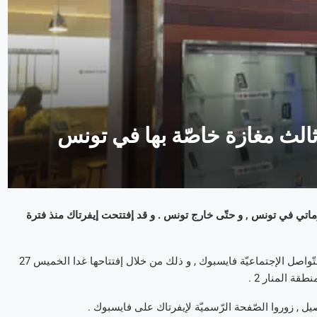
الث مغازة خاصّة بها في تونس
اتي في تونس , و حتّى خارج تونس . و قد إفتتحت إيفرتاك منذ فترة
الجديد أعلنته إيفرتاك منذ سويعات على صفحتها الرّسميّة على شبكة التّواصل الإجتماعيّة فايسبوك , و ذلك من خلال إفتتاحها غدا الخميس 27