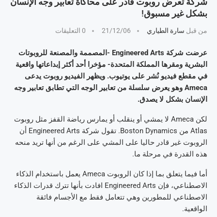
شركة تعرض روبوت قادر على محاكاة تعابير وجه الإنسان
بشكل غير مسبوق!
من قبل
سارة الطياري
21/12/06
0 التعليقات
عرضت شركة Engineered Arts -المصممة والمصنعة للروبوتات
البشرية ومقرها المملكة المتحدة- مؤخرا أحد أكثر إبداعاتها واقعية
في مقطع فيديو نُشر على يوتيوب. ويظهر الفيديو روبوت يدعى
Ameca وهو يعرض سلسلة من تعابير الوجه التي تطابق تعابير وجه
الإنسان بشكل لا يصدق.
لكن Ameca لا يمشي أو ينقلب أو يمارس رياضة القفز مثل روبوت
Atlas من Boston Dynamics. تقول شركة Engineered Arts أن
الروبوت غير قادر حاليا على المشي على الرغم من أنها تريد منحه
هذه القدرة في مرحلة ما.
أما فيما يتعلق بما إذا كان الروبوت Ameca يعمل باستخدام الذكاء
الاصطناعي، فإن Engineered Arts افادت بأنها تترك قدرات الذكاء
الاصطناعي للمطورين وهي تتعامل فقط مع الأجسام فائقة
الواقعية.