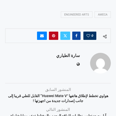
ENGINEERED ARTS
AMECA
0
سارة الطياري
المنشور السابق
هواوي تخطط لإطلاق هاتفها “Huawei Mate V” القابل للطي قريبا إلى
جانب إصدارات جديدة من اجهزتها !
المنشور التالي
آبل بصدد تطوير نظارات للواقع المعزز والمختلط تدعم مزايا شاملة