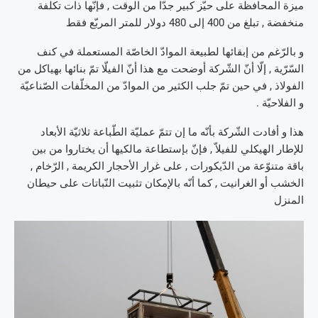
ميزة المحافظة على حيّز كبير جدّا من الوقت , فإنّها ذات تكلفة
منخفضة , تبلغ من 400 إلى 480 دولار للمتر المربّع فقط
و بالرّغم من إبقائها لطبيعة الموادّ الخاصّة المستعملة في كنف
السّرّية , إلّا أنّ الشّركة أوضحت مع هذا أنّ الفيلّا تمّ بنائها بهياكل من
الفولاذ , في حين تمّ جلب الكثير من الموادّ من المخلّفات الصّناعيّة
و الفلاحيّة .
هذا و أفادت الشّركة بأنّه ما إن تتمّ عمليّة الطّباعة ثلاثيّة الأبعاد
للإطار الهيكلي للفيلاّ , فإنّ بإستطاعة مالكيها أن يختاروا من بين
باقة متنوّعة من الدّيكورات , على غرار الأحجار الكريمة , الرّخام ,
الخشب أو الغرانيت , كما أنّه بالإمكان تثبيت النّباتات على حيطان
المنزل