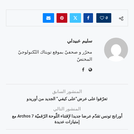
0
سليم عبيدلي
محرّر و صحفيّ بموقع تويتاك التّكنولوجيّ
المختصّ
المنشور السابق
تعرّفوا على عرض”على كيفي” الجديد من أوريدو
المنشور التالي
أورانج تونس تقدّم عرضا جديدا لإقتناء اللّوحة الرّقميّة Archos 7 مع
إمتيازات عديدة