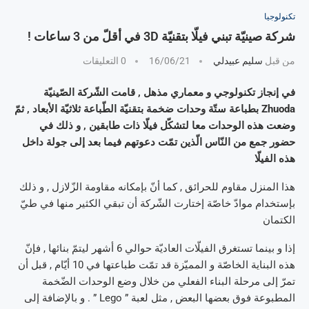
تكنولوجيا
شركة صينيّة تبني فيلّا بتقنيّة 3D في أقلّ من 3 ساعات !
من قبل
سليم عبيدلي
16/06/21
0 التعليقات
في إنجاز تكنولوجي و معماري مذهل , قامت الشّركة الصّينيّة
Zhuoda بطباعة ستّة وحدات ضخمة بتقنيّة الطّباعة ثلاثيّة الأبعاد , ثمّ
وضعت هذه الوحدات معا لتشكّل فيلّا ذات طابقين , و ذلك في
حضور جمع من النّاس الّذين تمّت دعوتهم فيما بعد إلى جولة داخل
هذه الفيلّا
هذا المنزل مقاوم للحرائق , كما أنّ بإمكانه مقاومة الزّلازل , و ذلك
بإستخدام موادّ خاصّة إختارت الشّركة أن تبقي الكثير منها في طيّ
الكتمان
إذا و بينما تستغرق الفيلّات العاديّة حوالي 6 أشهر ليتمّ بنائها , فإنّ
هذه البناية الخاصّة و المميّزة قد تمّت طباعتها في 10 أيّام , قبل أن
تمرّ إلى مرحلة البناء الفعلي من خلال وضع الوحدات الضّخمة
المطبوعة فوق بعضها البعض , مثل لعبة ” Lego ” . و بالإضافة إلى