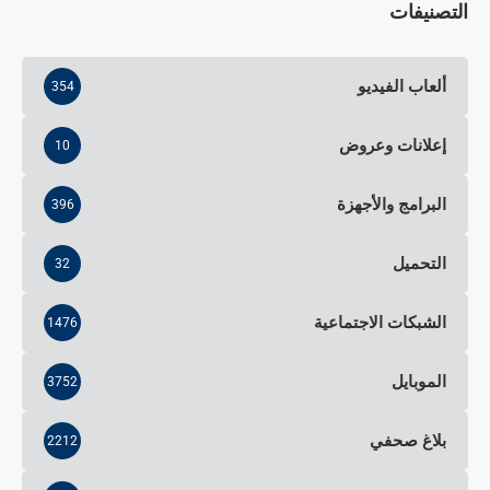
التصنيفات
ألعاب الفيديو
354
إعلانات وعروض
10
البرامج والأجهزة
396
التحميل
32
الشبكات الاجتماعية
1476
الموبايل
3752
بلاغ صحفي
2212