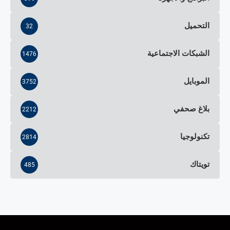
التحميل
32
الشبكات الاجتماعية
1476
الموبايل
3752
بلاغ صحفي
2212
تكنولوجيا
2814
تويتاك
485