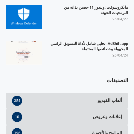
مايكروسوفت: ويندوز 11 حصين بذاته من
البرمجيات الخبيثة
26/04/27
AdShift.app: تحليل شامل لأداة التسويق الرقمي
المجهولة وخصائصها المحتملة
26/04/24
التصنيفات
ألعاب الفيديو
354
إعلانات وعروض
10
البرامج والأجهزة
396