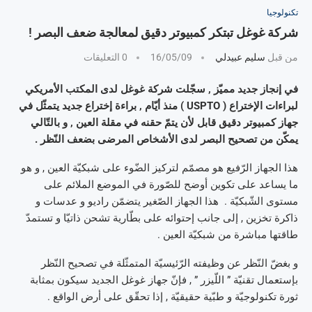
تكنولوجيا
شركة غوغل تبتكر كمبيوتر دقيق لمعالجة ضعف البصر !
من قبل
سليم عبيدلي
16/05/09
0 التعليقات
في إنجاز جديد مميّز , سجّلت شركة غوغل لدى المكتب الأمريكي
لبراءات الإختراع ( USPTO ) منذ أيّام , براءة إختراع جديد يتمثّل في
جهاز كمبيوتر دقيق قابل لأن يتمّ حقنه في مقلة العين , و بالتّالي
يمكّن من تصحيح البصر لدى الأشخاص المرضى بضعف النّظر .
هذا الجهاز الرّفيع هو مصمّم لتركيز الضّوء على شبكيّة العين , و هو
ما يساعد على تكوين أوضح للصّورة في الموضع الملائم على
مستوى الشّبكيّة . هذا الجهاز الصّغير يتضمّن راديو و عدسات و
ذاكرة تخزين , إلى جانب إحتوائه على بطّارية تشحن ذاتيّا و تستمدّ
طاقتها مباشرة من شبكيّة العين .
و بغضّ النّظر عن وظيفته الرّئيسيّة المتمثّلة في تصحيح النّظر
بإستعمال تقنيّة ” اللّيزر ” , فإنّ جهاز غوغل الجديد سيكون بمثابة
ثورة تكنولوجيّة و طبّية حقيقيّة , إذا تحقّق على أرض الواقع .