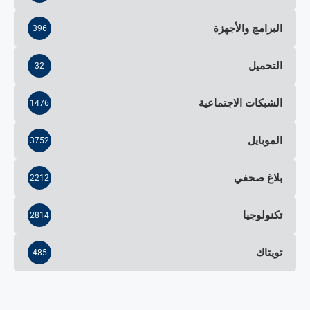
البرامج والأجهزة
396
التحميل
32
الشبكات الاجتماعية
1476
الموبايل
3752
بلاغ صحفي
2212
تكنولوجيا
2814
تويتاك
485