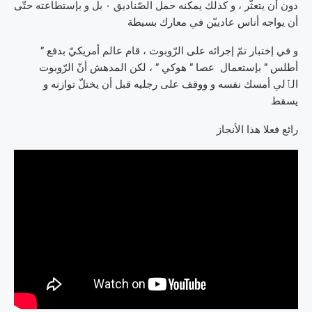
دون أن يتعثّر ، و كذلك يمكنه حمل الصّناديق ٠ بل و بإستطاعته حتّى
أن يواجه أناس عادييّن في معارك بسيطة
و في إختبار تمّ إجرائه على الرّوبوت ، قام عالم أمريكيّ بدفع ”
أطلس ” بإستعمال عصا ” هوكي ” ، لكن المدهش أنّ الرّوبوت
الٱلي أمسك نفسه و ووقف على رجليه قبل أن يختلّ توازنه و
يسقط
رائع فعلا هذا الأنجاز