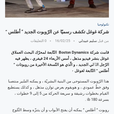
تكنولوجيا
شركة غوغل تكشف رسميّا عن الرّوبوت الجديد ” أطلس “
من قبل
سليم عبيدلي
16/02/25
0 التعليقات
قامت شركة Boston Dynamics التّابعة لمحرّك البحث العملاق
غوغل بنشر فيديو مذهل ، أمس الأربعاء 24 فيفري ، يظهر فيه
الرّجل الٱلي الجديد ، و الّذي هو النّسخة الأخيرة من روبوتات ”
أطلس ” التّابعة لغوغل ٠
هذا الرّوبوت المستوحى من البنية البشريّة ، و يمكنه السّير منتصبا
وفق خطّ عمودي ، و هويقوم بعرض توازن مذهل ، و كذلك يستطيع
القيام بخطوات رشيقة و سريعة الحركة من 5 إلى 9 خطوات ،
بسرعة 180 ib .
روبوت ” أطلس ” يمكنه أن يفتح الأبواب و أن يتنزّه وسط الثّلوج